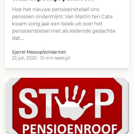
Hoe het nieuwe pensioenstelsel ons
pensioen ondermijnt: Van Martin ten Cate
kwam vorig jaar een boek uit over het
pensioenstelsel met als leidende gedachte
dat…
Sjarrel Massop/solidariteit
23 juli, 2020
·
12 min leestijd