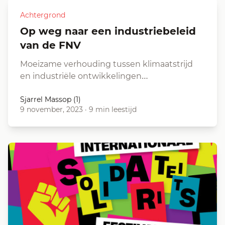
Achtergrond
Op weg naar een industriebeleid
van de FNV
Moeizame verhouding tussen klimaatstrijd
en industriële ontwikkelingen…
Sjarrel Massop (1)
9 november, 2023
·
9 min leestijd