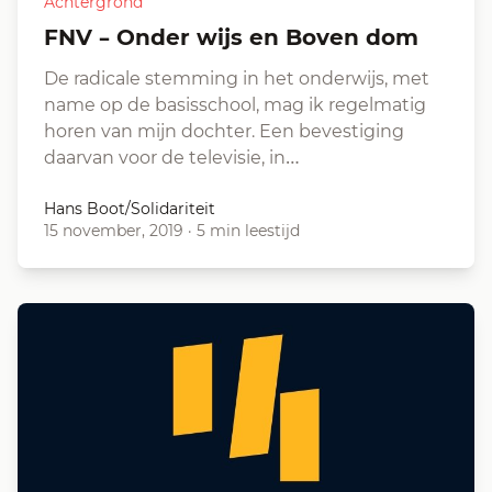
Achtergrond
FNV – Onder wijs en Boven dom
De radicale stemming in het onderwijs, met
name op de basisschool, mag ik regelmatig
horen van mijn dochter. Een bevestiging
daarvan voor de televisie, in…
Hans Boot/Solidariteit
15 november, 2019
·
5 min leestijd