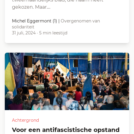
gekozen. Maar…
Michel Eggermont (1)
|
Overgenomen van
solidariteit
31 juli, 2024
·
5 min leestijd
Achtergrond
Voor een antifascistische opstand