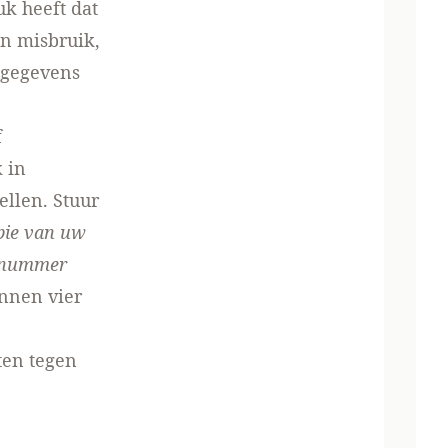
k heeft dat
an misbruik,
tgegevens
f
 in
llen. Stuur
pie van uw
cenummer
innen vier
tten tegen