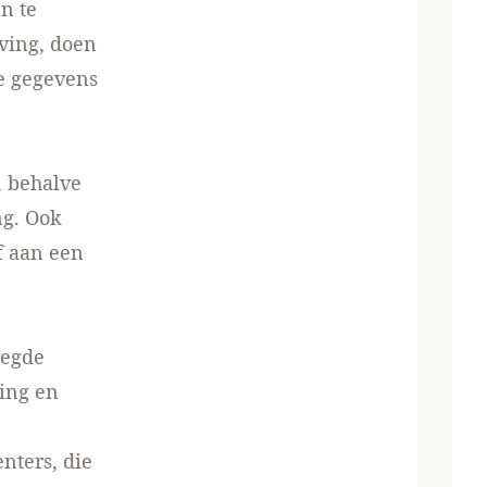
n te
eving, doen
ie gegevens
 behalve
ng. Ook
f aan een
oegde
ing en
nters, die