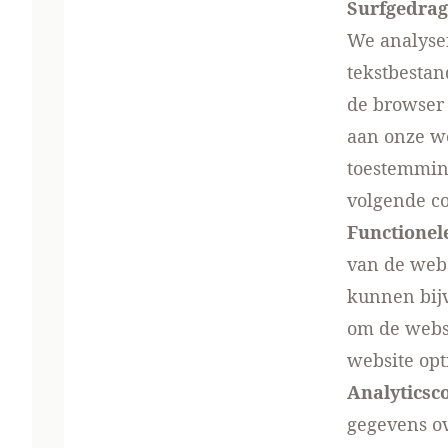
Surfgedrag
We analyser
tekstbestan
de browser 
aan onze we
toestemming
volgende co
Functionel
van de webs
kunnen bij
om de webs
website opt
Analyticsc
gegevens ov