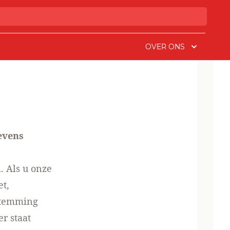
OVER ONS
evens
. Als u onze
et,
stemming
r staat