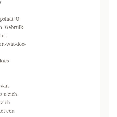
e
pslaat. U
en. Gebruik
tes:
-en-wat-doe-
kies
 van
s u zich
 zich
met een