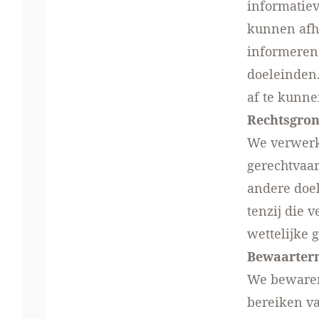
informatie
kunnen afh
informeren
doeleinden
af te kunn
Rechtsgro
We verwerke
gerechtvaa
andere doe
tenzij die 
wettelijke g
Bewaarter
We bewaren
bereiken va