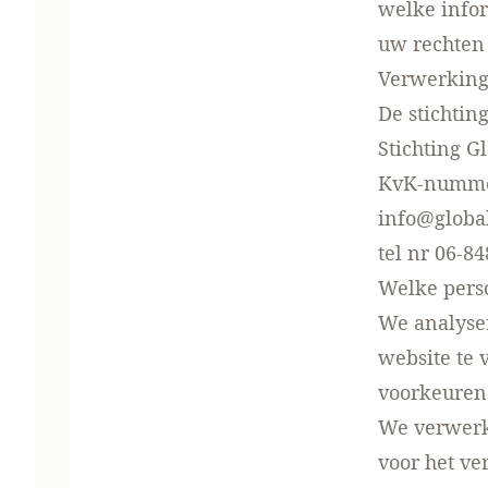
welke info
uw rechten 
Verwerking
De stichtin
Stichting G
KvK-numme
info@global
tel nr 06-8
Welke pers
We analyse
website te 
voorkeuren
We verwerk
voor het ve