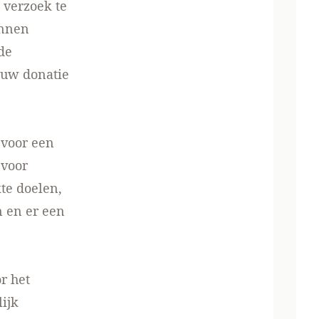
verzoek te
unnen
de
 uw donatie
 voor een
 voor
te doelen,
n en er een
r het
ijk