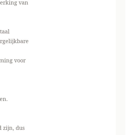
werking van
taal
rgelijkbare
mming voor
en.
zijn, dus