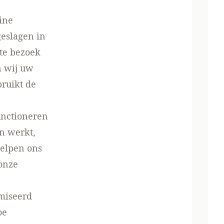
ine
eslagen in
te bezoek
n wij uw
bruikt de
functioneren
n werkt,
helpen ons
onze
miseerd
oe