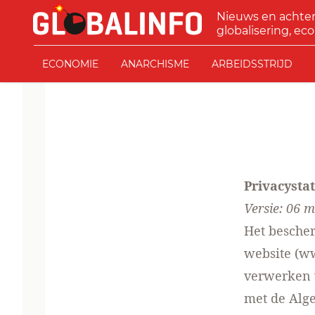
Ga naar de inhoud
Nieuws en achte
GLOBALINFO
globalisering, eco
ECONOMIE
ANARCHISME
ARBEIDSSTRIJD
Privacysta
Versie: 06 
Het bescher
website (ww
verwerken 
met de Alg