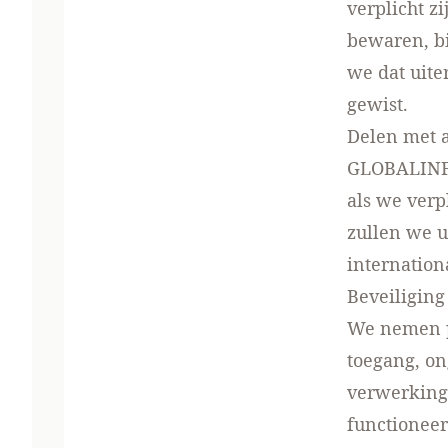
verplicht z
bewaren, bi
we dat uite
gewist.
Delen met 
GLOBALINFO
als we verp
zullen we 
internation
Beveiliging
We nemen p
toegang, o
verwerking
functioneer