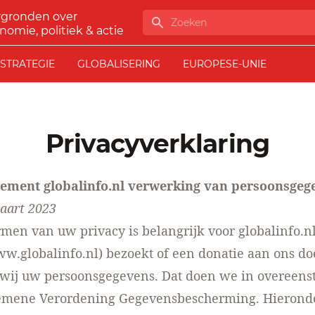
rgronden over
Zoeken
nomie, politiek & actie
STRATEGIE
GLOBALISERING
EUROPESE-UNIE
Privacyverklaring
tement globalinfo.nl verwerking van persoonsgeg
maart 2023
men van uw privacy is belangrijk voor globalinfo.nl
w.globalinfo.nl) bezoekt of een donatie aan ons do
wij uw persoonsgegevens. Dat doen we in overeen
emene Verordening Gegevensbescherming. Hieronde