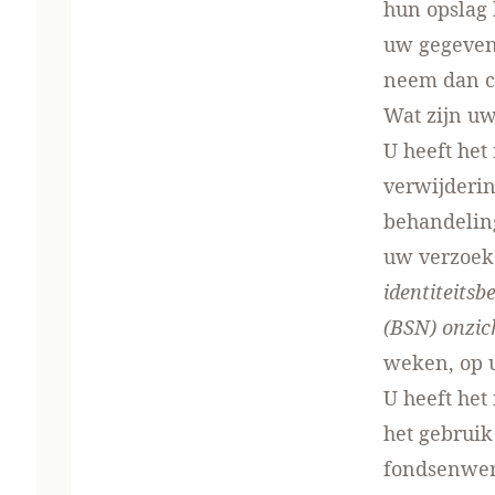
hun opslag 
uw gegevens
neem dan co
Wat zijn uw
U heeft het
verwijderi
behandeling
uw verzoek 
identiteits
(BSN) onzic
weken, op 
U heeft het
het gebruik
fondsenwer