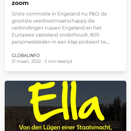
zoom
Grote commotie in Engeland nu P&O, de
grootste veerbootmaatschappij die
verbindingen tussen Engeland en het
Europees vasteland onderhoudt, 800
personeelsleden in een klap probeert te…
GLOBALINFO
21 maart, 2022
·
3 min leestijd