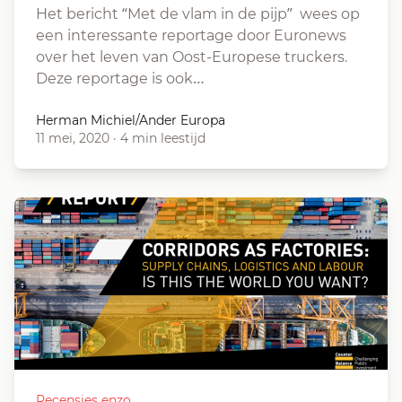
Het bericht “Met de vlam in de pijp” wees op
een interessante reportage door Euronews
over het leven van Oost-Europese truckers.
Deze reportage is ook…
Herman Michiel/Ander Europa
11 mei, 2020
·
4 min leestijd
Recensies enzo