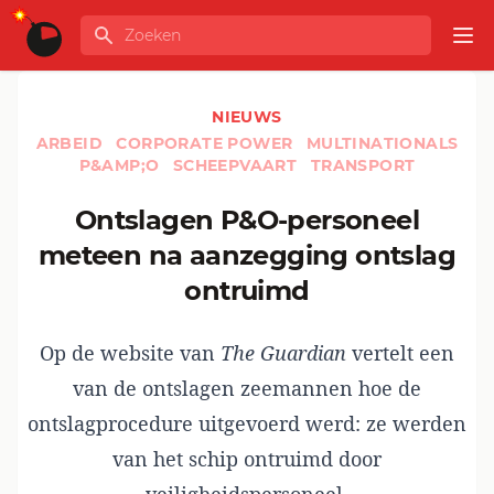
Ga naar de inhoud
Zoeken
GLOBALINFO
Op
NIEUWS
ARBEID
CORPORATE POWER
MULTINATIONALS
P&AMP;O
SCHEEPVAART
TRANSPORT
Ontslagen P&O-personeel
meteen na aanzegging ontslag
ontruimd
Op de website van
The Guardian
vertelt een
van de ontslagen zeemannen hoe de
ontslagprocedure uitgevoerd werd: ze werden
van het schip ontruimd door