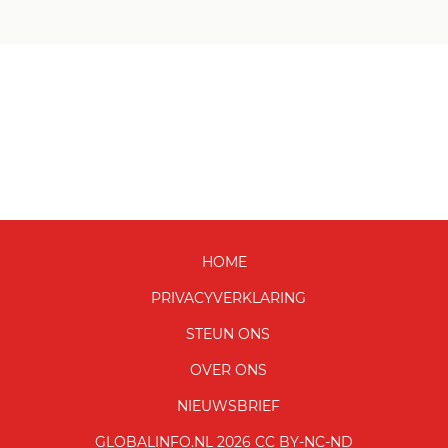
HOME
PRIVACYVERKLARING
STEUN ONS
OVER ONS
NIEUWSBRIEF
GLOBALINFO.NL 2026 CC BY-NC-ND