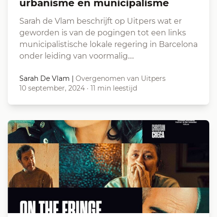
urbanisme en municipalisme
Sarah de Vlam beschrijft op Uitpers wat er
geworden is van de pogingen tot een links
municipalistische lokale regering in Barcelona
onder leiding van voormalig…
Sarah De Vlam
|
Overgenomen van Uitpers
10 september, 2024
·
11 min leestijd