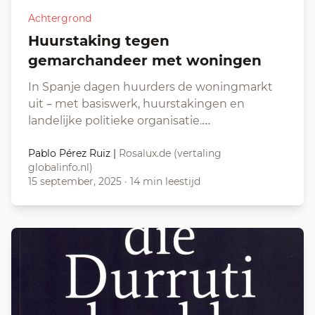
Achtergrond
Huurstaking tegen
gemarchandeer met woningen
In Spanje dagen huurders de woningmarkt
uit – met basiswerk, huurstakingen en
landelijke politieke organisatie.…
Pablo Pérez Ruiz
|
Rosalux.de (vertaling
globalinfo.nl)
15 september, 2025
·
14 min leestijd