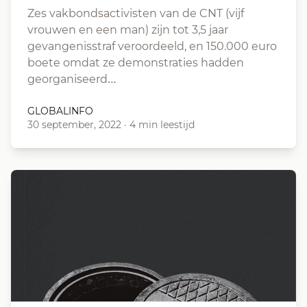
Zes vakbondsactivisten van de CNT (vijf
vrouwen en een man) zijn tot 3,5 jaar
gevangenisstraf veroordeeld, en 150.000 euro
boete omdat ze demonstraties hadden
georganiseerd…
GLOBALINFO
30 september, 2022
·
4 min leestijd