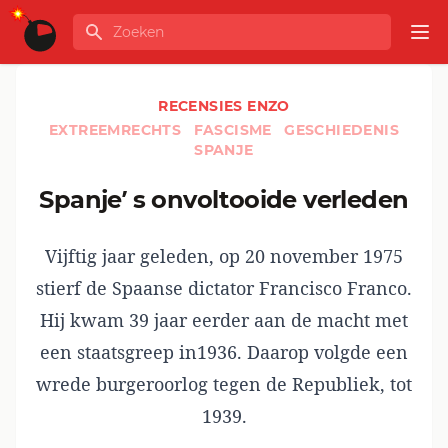
Ga naar de inhoud
Zoeken
GLOBALINFO
Op
RECENSIES ENZO
EXTREEMRECHTS
FASCISME
GESCHIEDENIS
SPANJE
Spanje’ s onvoltooide verleden
Vijftig jaar geleden, op 20 november 1975
stierf de Spaanse dictator Francisco Franco.
Hij kwam 39 jaar eerder aan de macht met
een staatsgreep in1936. Daarop volgde een
wrede burgeroorlog tegen de Republiek, tot
1939.