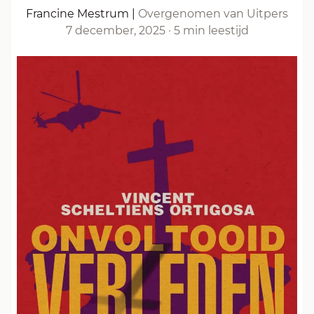
Francine Mestrum
|
Overgenomen van Uitpers
7 december, 2025
·
5 min leestijd