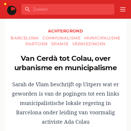
Ga naar de inhoud
Zoeken
GLOBALINFO
Op
ACHTERGROND
BARCELONA
COMMUNALISME
MUNICIPALISME
PARTIJEN
SPANJE
VERKIEZINGEN
Van Cerdà tot Colau, over
urbanisme en municipalisme
Sarah de Vlam beschrijft op Uitpers wat er
geworden is van de pogingen tot een links
municipalistische lokale regering in
Barcelona onder leiding van voormalig
activiste Ada Colau