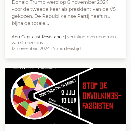
Donald Trump werd op 6 november 2024
voor de tweede keer als president van de VS
gekozen. De Republikeinse Partij heeft nu
bijna de totale…
Anti Capitalist Resistance
|
vertaling overgenomen
van Grenzeloos
12 november, 2024
·
7 min leestijd