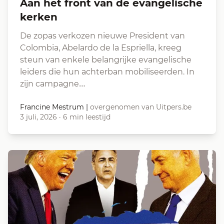
Aan het front van de evangelische
kerken
De zopas verkozen nieuwe President van
Colombia, Abelardo de la Espriella, kreeg
steun van enkele belangrijke evangelische
leiders die hun achterban mobiliseerden. In
zijn campagne…
Francine Mestrum
|
overgenomen van Uitpers.be
3 juli, 2026
·
6 min leestijd