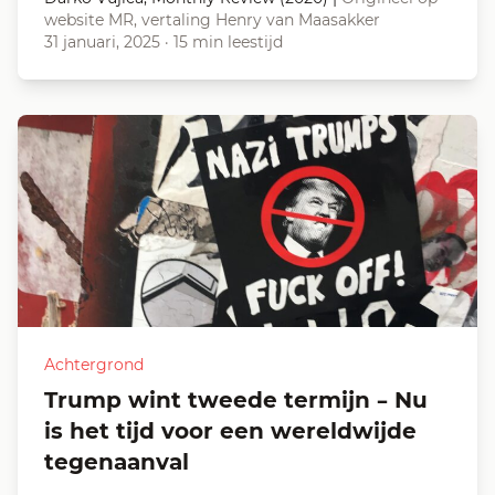
website MR, vertaling Henry van Maasakker
31 januari, 2025
·
15 min leestijd
Achtergrond
Trump wint tweede termijn – Nu
is het tijd voor een wereldwijde
tegenaanval