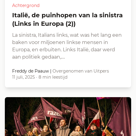
Achtergrond
Italië, de puinhopen van la sinistra
(Links in Europa (2))
La sinistra, Italians links, wat was het lang een
baken voor miljoenen linkse mensen in
Europa, en erbuiten. Links Italië, daar werd
aan politiek gedaan,…
Freddy de Paauw
|
Overgenomen van Uitpers
11 juli, 2025
·
8 min leestijd