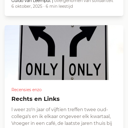
Guido van Leemput
|
overgenomen van solidariteit
6 oktober, 2025
·
6 min leestijd
Recensies enzo
Rechts en Links
l weer zo’n jaar of vijftien treffen twee oud-
collega’s en ik elkaar ongeveer elk kwartaal,
Vroeger in een café, de laatste jaren thuis bij