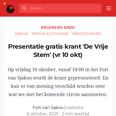
Ga naar de inhoud
Zoeken
GLOBALINFO
Op
RECENSIES ENZO
MEDIA
MEDIA-ACTIVISME
VERKIEZINGEN
Presentatie gratis krant ‘De Vrije
Stem’ (vr 10 okt)
Op vrijdag 10 oktober, vanaf 18:00 in het Fort
van Sjakoo wordt de krant gepresenteerd. En
kan er van mening verschild worden over
wat we met het komende circus aanmoeten.
Fort van Sakoo
|
website
6 oktober, 2025
·
2 min leestijd