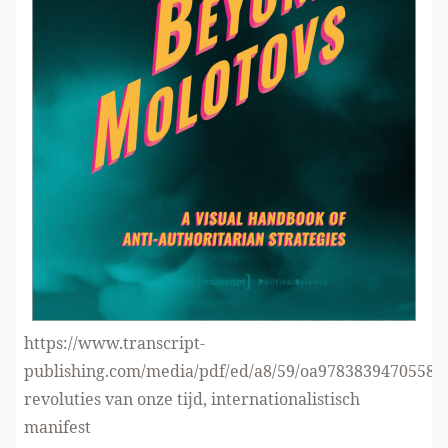
https://www.transcript-
publishing.com/media/pdf/ed/a8/59/oa9783839470558
revoluties van onze tijd, internationalistisch
manifest