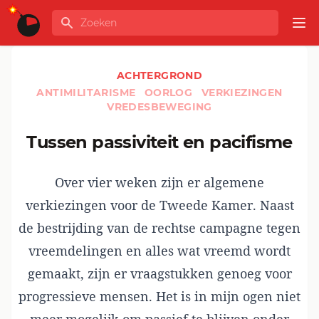
Ga naar de inhoud
Zoeken
GLOBALINFO
Op
ACHTERGROND
ANTIMILITARISME
OORLOG
VERKIEZINGEN
VREDESBEWEGING
Tussen passiviteit en pacifisme
Over vier weken zijn er algemene
verkiezingen voor de Tweede Kamer. Naast
de bestrijding van de rechtse campagne tegen
vreemdelingen en alles wat vreemd wordt
gemaakt, zijn er vraagstukken genoeg voor
progressieve mensen. Het is in mijn ogen niet