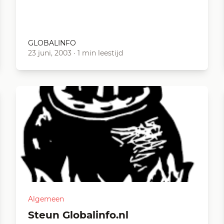
GLOBALINFO
23 juni, 2003
·
1 min leestijd
Algemeen
Steun Globalinfo.nl