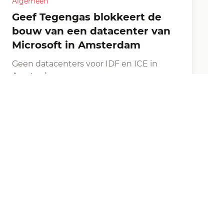
Algemeen
Geef Tegengas blokkeert de
bouw van een datacenter van
Microsoft in Amsterdam
Geen datacenters voor IDF en ICE in
Amsterdam…
Bron: Indymedia
|
links op indymedia
12 juni, 2026
·
1 min leestijd