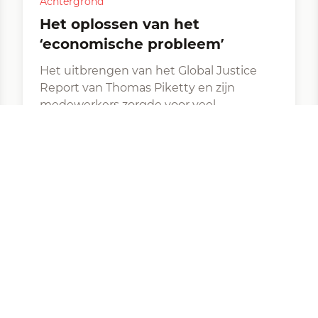
Achtergrond
Het oplossen van het
‘economische probleem’
Het uitbrengen van het Global Justice
Report van Thomas Piketty en zijn
medewerkers zorgde voor veel
commotie. De boodschap is immers
uitermate positief: er is…
Michael Roberts
|
Engelse origineel, vertaling
globalinfo.nl
12 juni, 2026
·
9 min leestijd