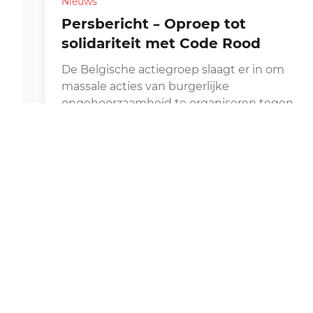
Nieuws
Persbericht – Oproep tot
solidariteit met Code Rood
De Belgische actiegroep slaagt er in om
massale acties van burgerlijke
ongehoorzaamheid te organiseren tegen
multinationals en havenbedrijven die
betrokken zijn bij genocide en
klimaatmisdaden.…
Code Rouge/Rood en greenpeace
|
Website
Code Rood
13 juni, 2026
·
4 min leestijd