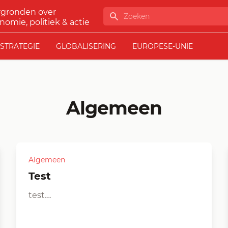
rgronden over
Zoeken
nomie, politiek & actie
STRATEGIE
GLOBALISERING
EUROPESE-UNIE
Algemeen
Algemeen
test
test…