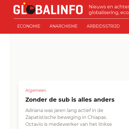
Ga naar de inhoud
Nieuws en achte
GLOBALINFO
globalisering, eco
ECONOMIE
ANARCHISME
ARBEIDSSTRIJD
Algemeen
Zonder de sub is alles anders
Adriana was jaren lang actief in de
Zapatistische beweging in Chiapas.
Octavio is medewerker van het linkse