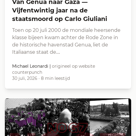
Van Genua naar Gaza —
Vijfentwintig jaar na de
staatsmoord op Carlo Giuliani
Toen op 20 juli 2000 de mondiale heersende
klasse bijeen kwam achter de Rode Zone in
de historische havenstad Genua, liet de
Italiaanse staat de…
Michael Leonardi
|
origineel op website
counterpunch
30 juli, 2026
·
8 min leestijd