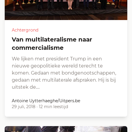
Achtergrond
Van multilateralisme naar
commercialisme
We lijken met president Trump in een
nieuwe geopolitieke wereld terecht te
komen. Gedaan met bondgenootschappen,
gedaan met multilaterale afspraken. Hij is bij
uitstek de…
Antoine Uytterhaeghe/Uitpers.be
29 juli, 2018
·
12 min leestijd