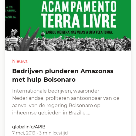
Nieuws
Bedrijven plunderen Amazonas
met hulp Bolsonaro
Internationale bedrijven, waaronder
Nederlandse, profiteren aantoonbaar van de
aanval van de regering Bolsonaro op
inheemse gebieden in Brazilië.…
globalinfo/APIB
7 mei, 2019
·
3 min leestijd