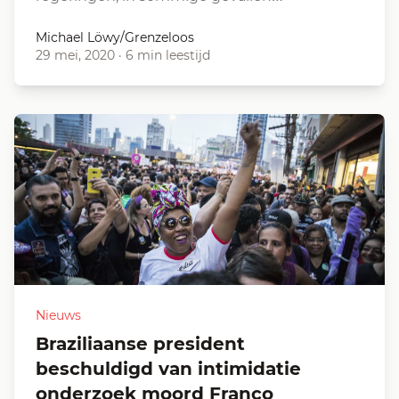
Michael Löwy/Grenzeloos
29 mei, 2020
·
6 min leestijd
Nieuws
Braziliaanse president
beschuldigd van intimidatie
onderzoek moord Franco