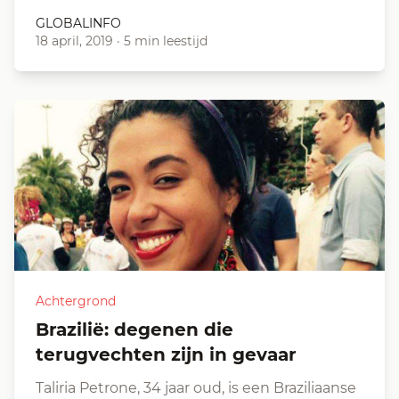
GLOBALINFO
18 april, 2019
·
5 min leestijd
Achtergrond
Brazilië: degenen die
terugvechten zijn in gevaar
Taliria Petrone, 34 jaar oud, is een Braziliaanse