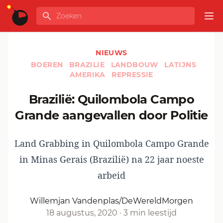
Ga naar de inhoud
Zoeken
GLOBALINFO
Op
NIEUWS
BOEREN
BRAZILIE
LANDBOUW
LATIJNS
AMERIKA
REPRESSIE
Brazilië: Quilombola Campo
Grande aangevallen door Politie
Land Grabbing in Quilombola Campo Grande
in Minas Gerais (Brazilië) na 22 jaar noeste
arbeid
Willemjan Vandenplas/DeWereldMorgen
18 augustus, 2020
·
3 min leestijd