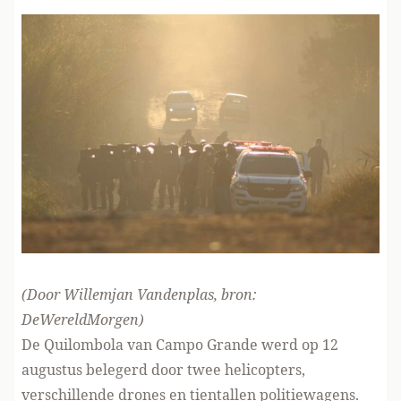
(Door Willemjan Vandenplas, bron:
DeWereldMorgen
)
De Quilombola van Campo Grande werd op 12
augustus belegerd door twee helicopters,
verschillende drones en tientallen politiewagens.