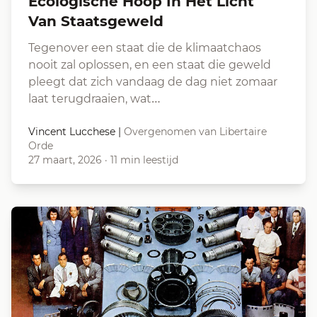
Ecologische Hoop In Het Licht
Van Staatsgeweld
Tegenover een staat die de klimaatchaos
nooit zal oplossen, en een staat die geweld
pleegt dat zich vandaag de dag niet zomaar
laat terugdraaien, wat…
Vincent Lucchese
|
Overgenomen van Libertaire
Orde
27 maart, 2026
·
11 min leestijd