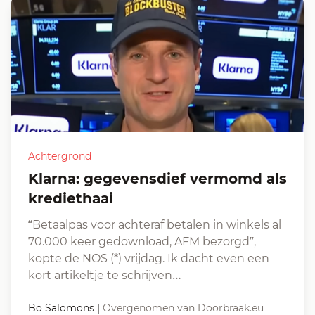
Achtergrond
Klarna: gegevensdief vermomd als
krediethaai
“Betaalpas voor achteraf betalen in winkels al
70.000 keer gedownload, AFM bezorgd”,
kopte de NOS (*) vrijdag. Ik dacht even een
kort artikeltje te schrijven…
Bo Salomons
|
Overgenomen van Doorbraak.eu