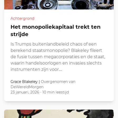
Achtergrond
Het monopoliekapitaal trekt ten
strijde
Is Trumps buitenlandbeleid chaos of een
berekend staatsmonopolie? Blakeley fileert
de fusie tussen megacorporaties en de staat,
waarin handelsoorlogen en invasies slechts
instrumenten zijn voor…
Grace Blakeley
|
Overgenomen van
DeWereldMorgen
23 januari, 2026
·
10 min leestijd