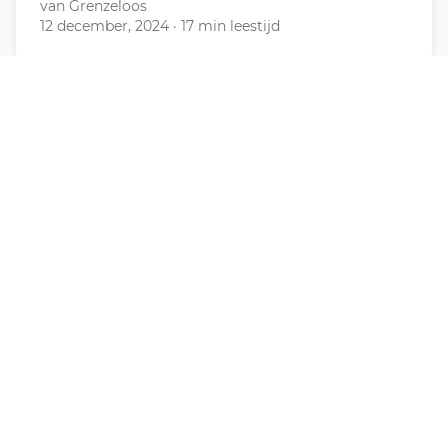
van Grenzeloos
12 december, 2024
·
17 min leestijd
Nieuws
Sociale woede komt op Franse
straat
In diverse Franse steden hebben
personeelsleden van Decathtlon zaterdag