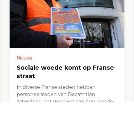
Nieuws
Sociale woede komt op Franse
straat
In diverse Franse steden hebben
personeelsleden van Decathtlon
zaterdag lucht gegeven aan hun woede
over een mededeling van de directie. Die
mededeling: er wordt voor…
Freddy De Pauw
|
Overgenomen van Uitpers