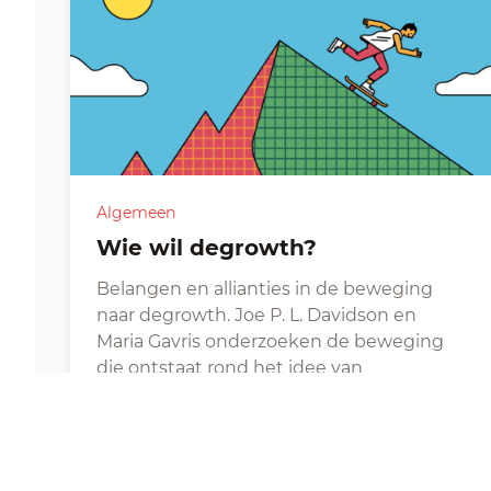
Algemeen
Wie wil degrowth?
Belangen en allianties in de beweging
naar degrowth. Joe P. L. Davidson en
Maria Gavris onderzoeken de beweging
die ontstaat rond het idee van
degrowth…
Joe P. L. Davidson , Maria Gavris -
|
Overgenomen van Grenzeloos