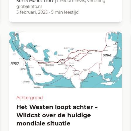
Sonia Muñoz Llort
|
freedomnews, vertaling
globalinfo.nl
5 februari, 2025
·
5 min leestijd
Achtergrond
Het Westen loopt achter –
Wildcat over de huidige
mondiale situatie