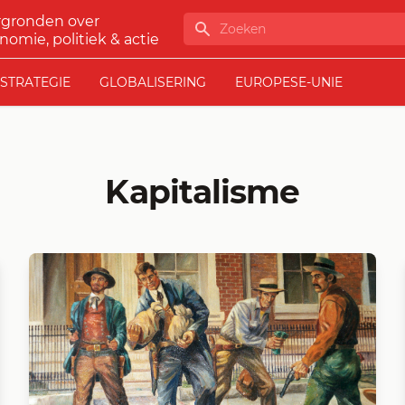
rgronden over
Zoeken
nomie, politiek & actie
STRATEGIE
GLOBALISERING
EUROPESE-UNIE
Kapitalisme