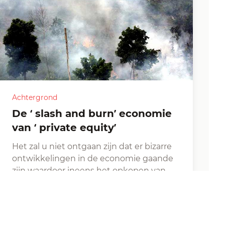
Achtergrond
De ‘ slash and burn’ economie
van ‘ private equity’
Het zal u niet ontgaan zijn dat er bizarre
ontwikkelingen in de economie gaande
zijn waardoor ineens het opkopen van
kinderopvang, bejaardenhuisvesting,
dierenartsen of tandartsenpraktijken…
Kees Stad
|
Voor Buiten de Orde geschreven