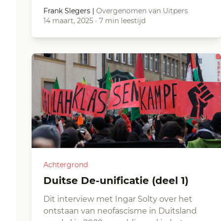
Frank Slegers
|
Overgenomen van Uitpers
14 maart, 2025
·
7 min leestijd
Achtergrond
Duitse De-unificatie (deel 1)
Dit interview met Ingar Solty over het
ontstaan van neofascisme in Duitsland