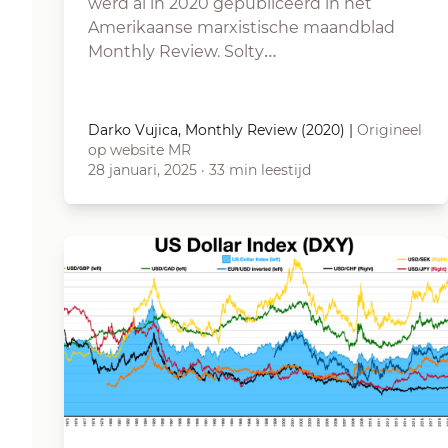
werd al in 2020 gepubliceerd in het
Amerikaanse marxistische maandblad
Monthly Review. Solty…
Darko Vujica, Monthly Review (2020)
|
Origineel
op website MR
28 januari, 2025
·
33 min leestijd