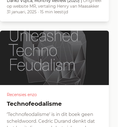
Darko Vujica, Monthly Review (2020)
|
Origineel
op website MR, vertaling Henry van Maasakker
31 januari, 2025
·
15 min leestijd
Recensies enzo
Technofeodalisme
‘Technofeodalisme’ is in dit boek geen
scheldwoord. Cedric Durand denkt dat