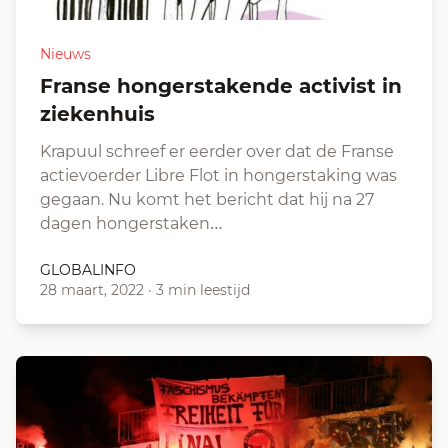
Nieuws
Franse hongerstakende activist in
ziekenhuis
Krapuul schreef er eerder over dat de Franse
actievoerder Libre Flot in hongerstaking was
gegaan. Nu komt het bericht dat hij na 27
dagen hongerstaken…
GLOBALINFO
28 maart, 2022
·
3 min leestijd