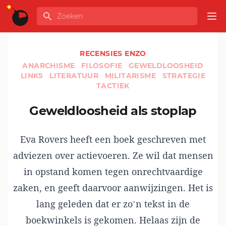
Ga naar de inhoud
Zoeken
GLOBALINFO
Op
RECENSIES ENZO
ANARCHISME
FILOSOFIE
GEWELDLOOSHEID
LINKS
LITERATUUR
MILITARISME
STRATEGIE
TACTIEK
Geweldloosheid als stoplap
Eva Rovers heeft een boek geschreven met
adviezen over actievoeren. Ze wil dat mensen
in opstand komen tegen onrechtvaardige
zaken, en geeft daarvoor aanwijzingen. Het is
lang geleden dat er zo’n tekst in de
boekwinkels is gekomen. Helaas zijn de