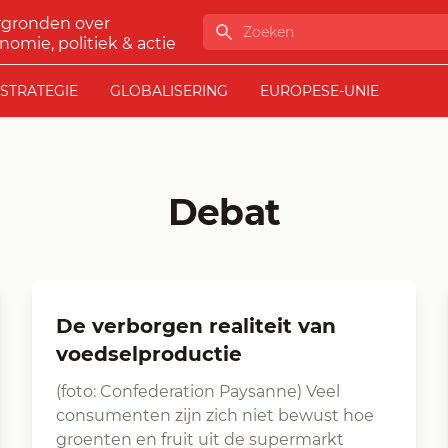
rgronden over
Zoeken
nomie, politiek & actie
STRATEGIE
GLOBALISERING
EUROPESE-UNIE
Debat
De verborgen realiteit van
voedselproductie
(foto: Confederation Paysanne) Veel
consumenten zijn zich niet bewust hoe
groenten en fruit uit de supermarkt