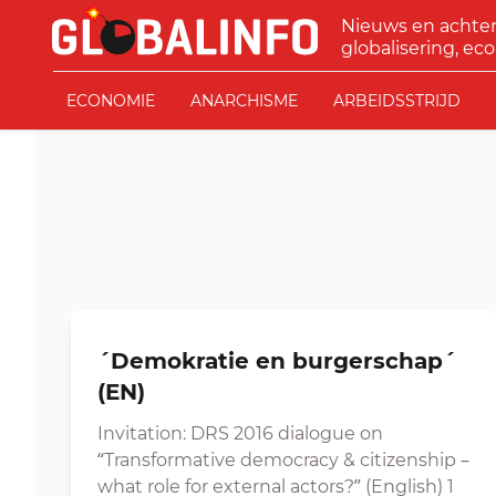
Ga naar de inhoud
Nieuws en achte
GLOBALINFO
globalisering, eco
ECONOMIE
ANARCHISME
ARBEIDSSTRIJD
´Demokratie en burgerschap´
(EN)
Invitation: DRS 2016 dialogue on
“Transformative democracy & citizenship –
what role for external actors?” (English) 1