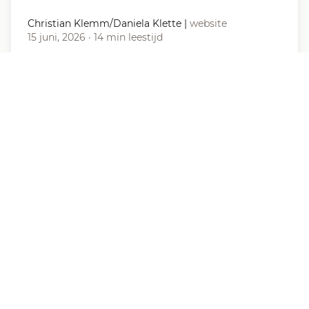
Christian Klemm/Daniela Klette
|
website
15 juni, 2026
·
14 min leestijd
Nieuws
Persbericht – Oproep tot
solidariteit met Code Rood
De Belgische actiegroep slaagt er in om