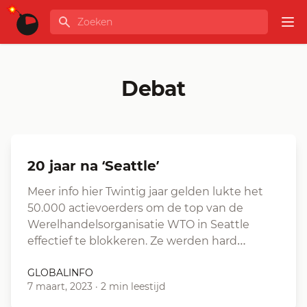
Ga naar de inhoud
Zoeken
GLOBALINFO
Op
Debat
20 jaar na ‘Seattle’
Meer info hier Twintig jaar gelden lukte het
50.000 actievoerders om de top van de
Werelhandelsorganisatie WTO in Seattle
effectief te blokkeren. Ze werden hard…
GLOBALINFO
7 maart, 2023
·
2 min leestijd