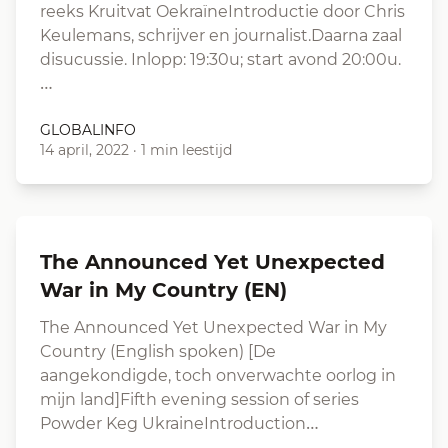
reeks Kruitvat OekraïneIntroductie door Chris
Keulemans, schrijver en journalist.Daarna zaal
disucussie. Inlopp: 19:30u; start avond 20:00u.
…
GLOBALINFO
14 april, 2022
·
1 min leestijd
The Announced Yet Unexpected
War in My Country (EN)
The Announced Yet Unexpected War in My
Country (English spoken) [De
aangekondigde, toch onverwachte oorlog in
mijn land]Fifth evening session of series
Powder Keg UkraineIntroduction…