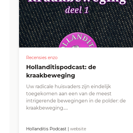
Recensies enzo
Hollanditispodcast: de
kraakbeweging
Uw radicale huisvaders zijn eindelijk
toegekomen aan een van de meest
intrigerende bewegingen in de polder: de
kraakbeweging.…
Hollanditis Podcast
|
website