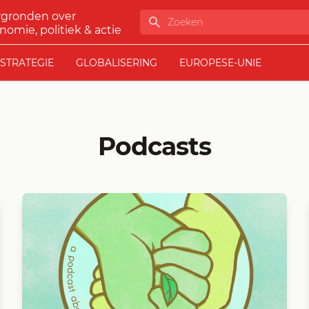
rgronden over
Zoeken
nomie, politiek & actie
STRATEGIE
GLOBALISERING
EUROPESE-UNIE
Podcasts