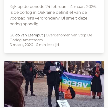
Kijk op de periode 24 februari – 4 maart 2026:
Is de oorlog in Oekraïne definitief van de
voorpagina’s verdrongen? Of smelt deze
oorlog spoedig…
Guido van Leemput
|
Overgenomen van Stop De
Oorlog Amsterdam
6 maart, 2026
·
6 min leestijd