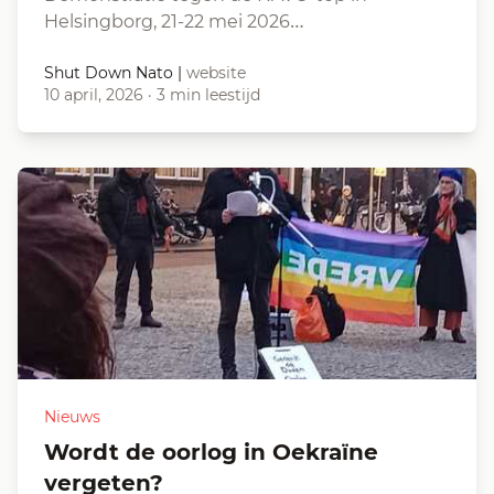
Helsingborg, 21-22 mei 2026…
Shut Down Nato
|
website
10 april, 2026
·
3 min leestijd
Nieuws
Wordt de oorlog in Oekraïne
vergeten?