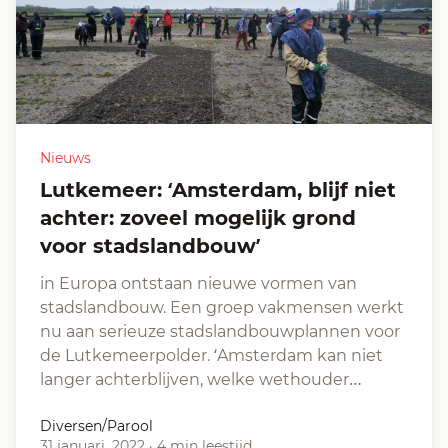
Nieuws
Lutkemeer: ‘Amsterdam, blijf niet
achter: zoveel mogelijk grond
voor stadslandbouw’
in Europa ontstaan nieuwe vormen van
stadslandbouw. Een groep vakmensen werkt
nu aan serieuze stadslandbouw­plannen voor
de Lutkemeerpolder. ‘Amsterdam kan niet
langer achterblijven, welke wethouder…
Diversen/Parool
31 januari, 2022
·
4 min leestijd