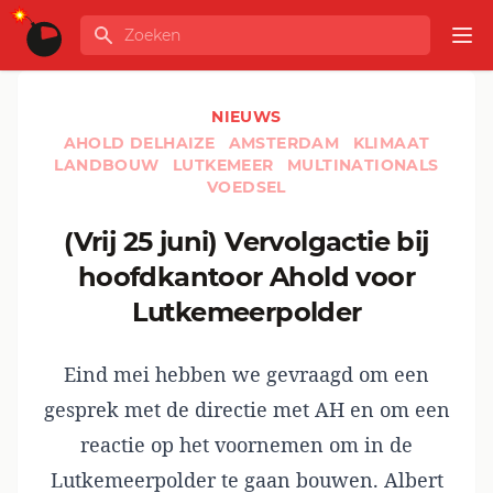
Ga naar de inhoud
Zoeken
GLOBALINFO
Op
NIEUWS
AHOLD DELHAIZE
AMSTERDAM
KLIMAAT
LANDBOUW
LUTKEMEER
MULTINATIONALS
VOEDSEL
(vrij 25 juni) Vervolgactie bij
hoofdkantoor Ahold voor
Lutkemeerpolder
Eind mei hebben we gevraagd om een
gesprek met de directie met AH en om een
reactie op het voornemen om in de
Lutkemeerpolder te gaan bouwen. Albert