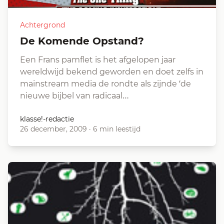
Achtergrond
De Komende Opstand?
Een Frans pamflet is het afgelopen jaar
wereldwijd bekend geworden en doet zelfs in
mainstream media de rondte als zijnde ‘de
nieuwe bijbel van radicaal…
klasse!-redactie
26 december, 2009
·
6 min leestijd