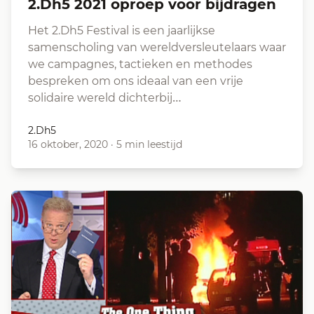
2.Dh5 2021 oproep voor bijdragen
Het 2.Dh5 Festival is een jaarlijkse
samenscholing van wereldversleutelaars waar
we campagnes, tactieken en methodes
bespreken om ons ideaal van een vrije
solidaire wereld dichterbij…
2.Dh5
16 oktober, 2020
·
5 min leestijd