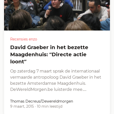
Recensies enzo
David Graeber in het bezette
Maagdenhuis: “Directe actie
loont”
Op zaterdag 7 maart sprak de internationaal
vermaarde antropoloog David Graeber in het
bezette Amsterdamse Maagdenhuis.
DeWereldMorgen.be luisterde mee.…
Thomas Decreus/Dewereldmorgen
9 maart, 2015
·
10 min leestijd