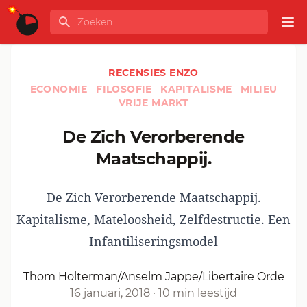
Ga naar de inhoud
Zoeken
GLOBALINFO
Op
RECENSIES ENZO
ECONOMIE
FILOSOFIE
KAPITALISME
MILIEU
VRIJE MARKT
De Zich Verorberende
Maatschappij.
De Zich Verorberende Maatschappij.
Kapitalisme, Mateloosheid, Zelfdestructie. Een
Infantiliseringsmodel
Thom Holterman/Anselm Jappe/Libertaire Orde
16 januari, 2018
·
10 min leestijd