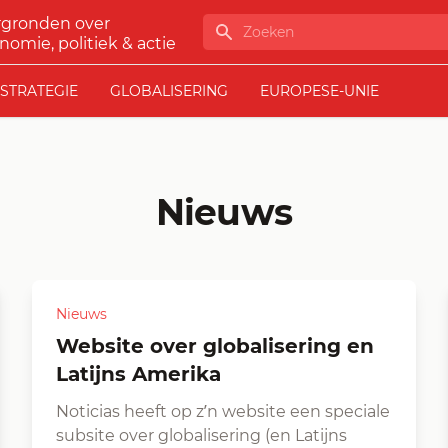
rgronden over
Zoeken
nomie, politiek & actie
STRATEGIE
GLOBALISERING
EUROPESE-UNIE
Nieuws
Nieuws
Website over globalisering en
Latijns Amerika
Noticias heeft op z’n website een speciale
subsite over globalisering (en Latijns