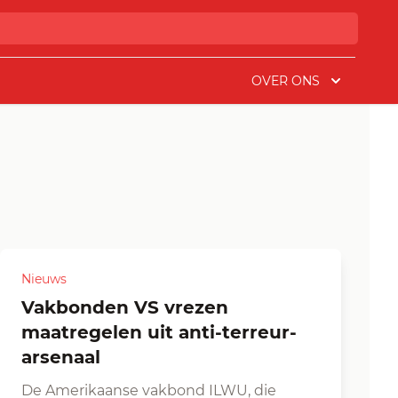
OVER ONS
Nieuws
Vakbonden VS vrezen
maatregelen uit anti-terreur-
arsenaal
De Amerikaanse vakbond ILWU, die