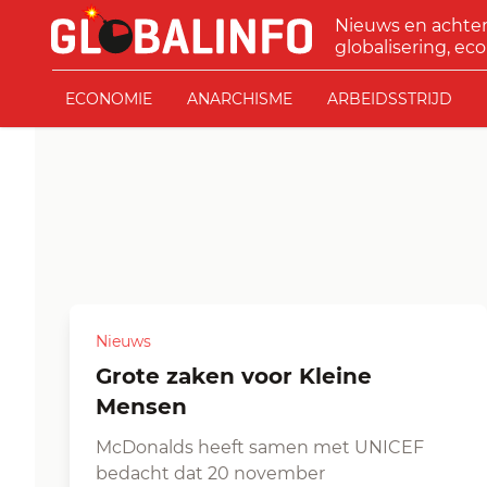
Ga naar de inhoud
Nieuws en achte
GLOBALINFO
globalisering, eco
ECONOMIE
ANARCHISME
ARBEIDSSTRIJD
Nieuws
Grote zaken voor Kleine
Mensen
McDonalds heeft samen met UNICEF
bedacht dat 20 november