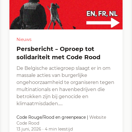
Nieuws
Persbericht – Oproep tot
solidariteit met Code Rood
De Belgische actiegroep slaagt er in om
massale acties van burgerlijke
ongehoorzaamheid te organiseren tegen
multinationals en havenbedrijven die
betrokken zijn bij genocide en
klimaatmisdaden.…
Code Rouge/Rood en greenpeace
|
Website
Code Rood
13 juni, 2026
·
4 min leestijd