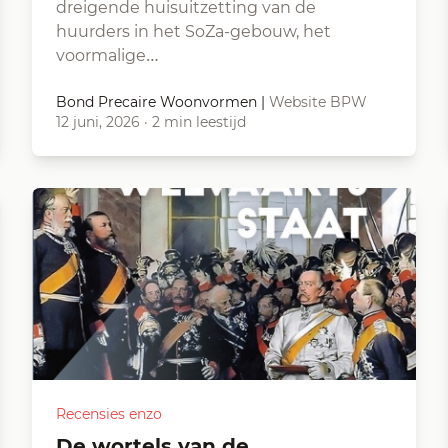
dreigende huisuitzetting van de
huurders in het SoZa-gebouw, het
voormalige…
Bond Precaire Woonvormen
|
Website BPW
12 juni, 2026
·
2 min leestijd
Recensies enzo
De wortels van de