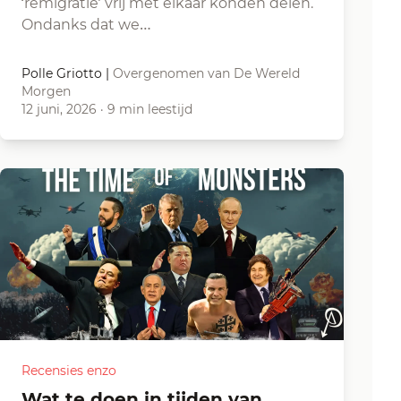
‘remigratie’ vrij met elkaar konden delen.
Ondanks dat we…
Polle Griotto
|
Overgenomen van De Wereld
Morgen
12 juni, 2026
·
9 min leestijd
Recensies enzo
Wat te doen in tijden van