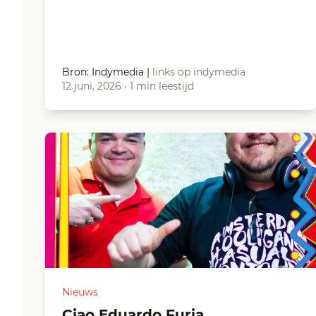
Bron: Indymedia
|
links op indymedia
12 juni, 2026
·
1 min leestijd
Nieuws
Ciao Eduardo Furia