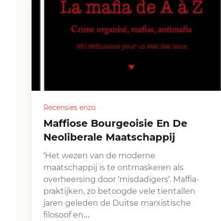
Recensies enzo
Maffiose Bourgeoisie En De
Neoliberale Maatschappij
‘Het wezen van de moderne
maatschappij is te ontmaskeren als
overheersing door ‘misdadigers’. Maffia-
praktijken, zo betoogde vele tientallen
jaren geleden de Duitse marxistische
filosoof en…