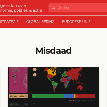
rgronden over
Zoeken
nomie, politiek & actie
STRATEGIE
GLOBALISERING
EUROPESE-UNIE
Misdaad