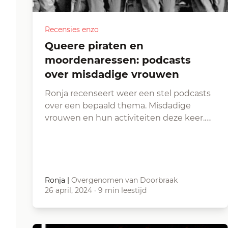
Recensies enzo
Queere piraten en
moordenaressen: podcasts
over misdadige vrouwen
Ronja recenseert weer een stel podcasts
over een bepaald thema. Misdadige
vrouwen en hun activiteiten deze keer.…
Ronja
|
Overgenomen van Doorbraak
26 april, 2024
·
9 min leestijd