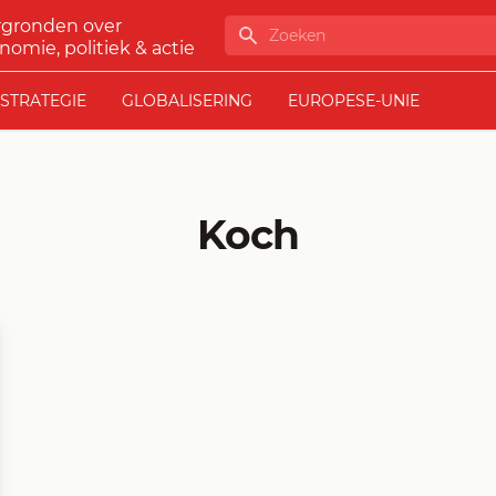
rgronden over
Zoeken
nomie, politiek & actie
STRATEGIE
GLOBALISERING
EUROPESE-UNIE
Koch