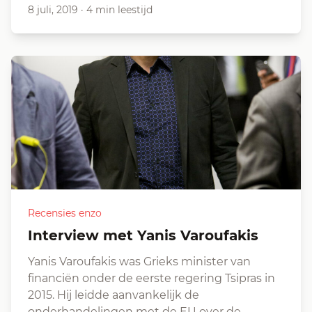
8 juli, 2019
·
4 min leestijd
Recensies enzo
Interview met Yanis Varoufakis
Yanis Varoufakis was Grieks minister van
financiën onder de eerste regering Tsipras in
2015. Hij leidde aanvankelijk de
onderhandelingen met de EU over de