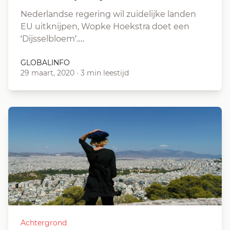
Nederlandse regering wil zuidelijke landen
EU uitknijpen, Wopke Hoekstra doet een
‘Dijsselbloem’.…
GLOBALINFO
29 maart, 2020
·
3 min leestijd
Achtergrond