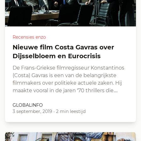
Recensies enzo
Nieuwe film Costa Gavras over
Dijsselbloem en Eurocrisis
De Frans-Griekse filmregisseur Konstantinos
(Costa) Gavras is een van de belangrijkste
filmmakers over politieke actuele zaken. Hij
maakte vooral in de jaren ‘70 thrillers die…
GLOBALINFO
3 september, 2019
·
2 min leestijd