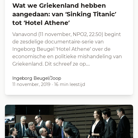
Wat we Griekenland hebben
aangedaan: van ‘Sinking Titanic’
tot ‘Hotel Athene’
Vanavond (11 november, NPO2, 22.50) begint
de zesdelige documentaire-serie van
Ingeborg Beugel ‘Hotel Athene’ over de
economische en politieke mishandeling van
Griekenland. Dit schreef ze op…
Ingeborg Beugel/Joop
11 november, 2019
·
16 min leestijd