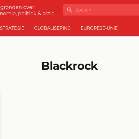
rgronden over
Zoeken
nomie, politiek & actie
STRATEGIE
GLOBALISERING
EUROPESE-UNIE
Blackrock