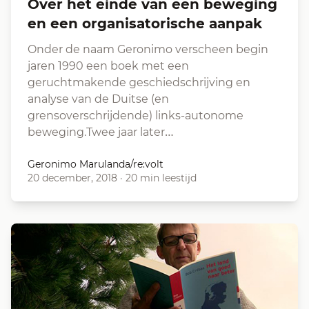
Over het einde van een beweging
en een organisatorische aanpak
Onder de naam Geronimo verscheen begin
jaren 1990 een boek met een
geruchtmakende geschiedschrijving en
analyse van de Duitse (en
grensoverschrijdende) links-autonome
beweging.Twee jaar later…
Geronimo Marulanda/re:volt
20 december, 2018
·
20 min leestijd