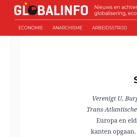
Ga naar de inhoud
Nieuws en achte
GLOBALINFO
globalisering, eco
ECONOMIE
ANARCHISME
ARBEIDSSTRIJD
Verenigt U, Bur
Trans-Atlantische
Europa en eld
kanten opgaan. 