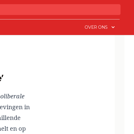
OVER ONS
’
oliberale
evingen in
hillende
melt en op