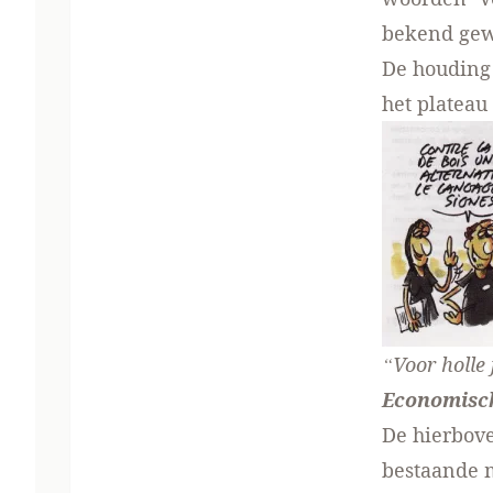
bekend gewo
De houding 
het plateau
“Voor holle 
Economisc
De hierbove
bestaande m