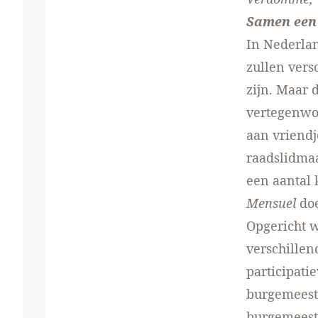
Samen een
In Nederlan
zullen vers
zijn. Maar 
vertegenwoo
aan vriendj
raadslidmaa
een aantal 
Mensuel
doe
Opgericht w
verschille
participati
burgemeeste
burgemeeste