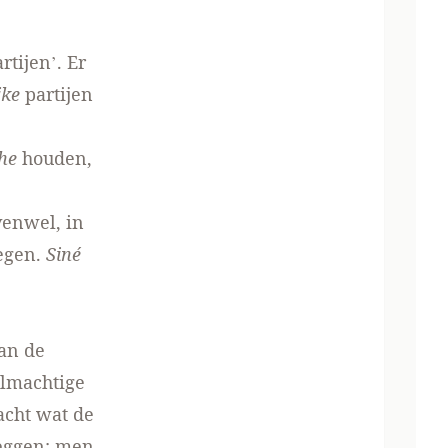
rtijen’. Er
jke
partijen
he
houden,
venwel, in
tegen.
Siné
an de
almachtige
acht wat de
zeggen: men