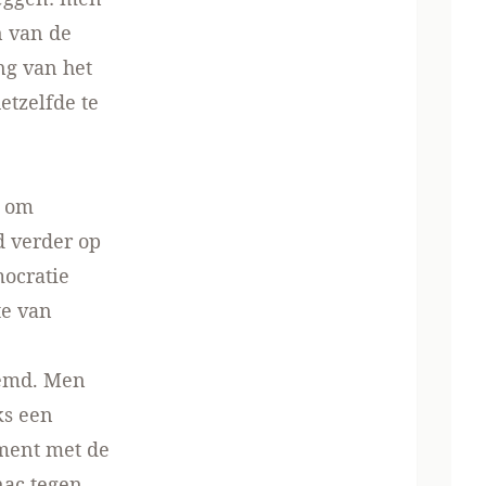
n van de
ng van het
etzelfde te
, om
d verder op
mocratie
te van
eemd. Men
ks een
ument met de
ac tegen,