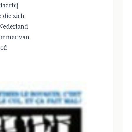
daarbij
 die zich
n Nederland
nummer van
lof: