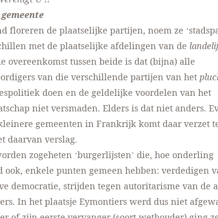
 gemeente
d floreren de plaatselijke partijen, noem ze ‘stadspa
chillen met de plaatselijke afdelingen van de
landeli
de overeenkomst tussen beide is dat (bijna) alle
rdigers van die verschillende partijen van het
pluc
espolitiek doen en de geldelijke voordelen van het
tschap niet versmaden. Elders is dat niet anders. E
kleinere gemeenten in Frankrijk komt daar verzet 
t daarvan verslag.
orden zogeheten ‘burgerlijsten’ die, hoe onderling
nd ook, enkele punten gemeen hebben: verdedigen v
eve democratie, strijden tegen autoritarisme van de 
rs. In het plaatsje Eymontiers werd dus niet afgew
r of zijn eerste vervanger (soort wethouder) ging 