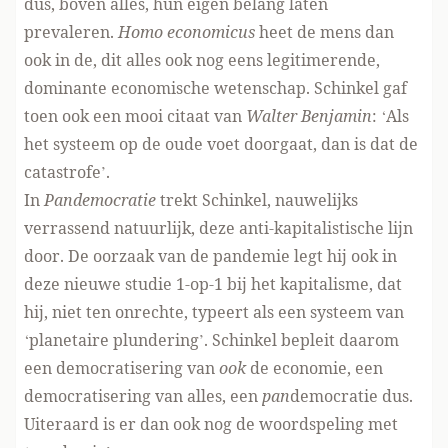
dus, boven alles, hun eigen belang laten
prevaleren.
Homo economicus
heet de mens dan
ook in de, dit alles ook nog eens legitimerende,
dominante economische wetenschap. Schinkel gaf
toen ook een mooi citaat van
Walter Benjamin
: ‘Als
het systeem op de oude voet doorgaat, dan is dat de
catastrofe’.
In
Pandemocratie
trekt Schinkel, nauwelijks
verrassend natuurlijk, deze anti-kapitalistische lijn
door. De oorzaak van de pandemie legt hij ook in
deze nieuwe studie 1-op-1 bij het kapitalisme, dat
hij, niet ten onrechte, typeert als een systeem van
‘planetaire plundering’. Schinkel bepleit daarom
een democratisering van
ook
de economie, een
democratisering van alles, een
pan
democratie dus.
Uiteraard is er dan ook nog de woordspeling met