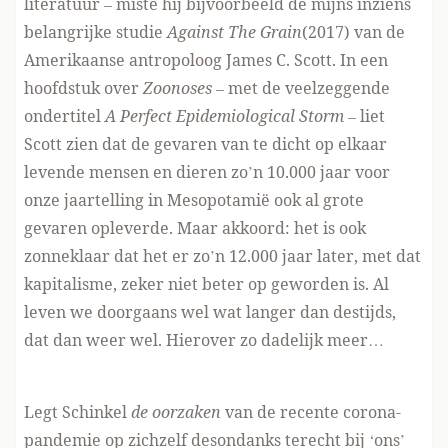
literatuur – miste hij bijvoorbeeld de mijns inziens
belangrijke studie
Against The Grain
(2017) van de
Amerikaanse antropoloog James C. Scott. In een
hoofdstuk over
Zoonoses
– met de veelzeggende
ondertitel
A Perfect Epidemiological Storm
– liet
Scott zien dat de gevaren van te dicht op elkaar
levende mensen en dieren zo’n 10.000 jaar voor
onze jaartelling in Mesopotamië ook al grote
gevaren opleverde. Maar akkoord: het is ook
zonneklaar dat het er zo’n 12.000 jaar later, met dat
kapitalisme, zeker niet beter op geworden is. Al
leven we doorgaans wel wat langer dan destijds,
dat dan weer wel. Hierover zo dadelijk meer…
Legt Schinkel
de oorzaken
van de recente corona-
pandemie op zichzelf desondanks terecht bij ‘ons’