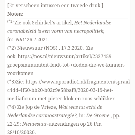
[Er verscheen intussen een tweede druk.]
Noten:
(*1)
Zie ook Schinkel’s artikel,
Het Nederlandse
coronabeleid is een vorm van necropolitiek,
i
n:
NRC
26.7.2021.
(*2) Nieuwsuur (NOS) , 17.3.2020. Zie
ook
https://nos.nl/nieuwsuur/artikel/2327459-
groepsimmuniteit-leidt-tot-
+doden-die-we-kunnen-
voorkomen
(*3)Zie:
https://www.nporadio1.nl/fragmenten/spraakm
c4dd-4f60-bb20-b02c9e58baf9/2020-03-19-het-
mediaforum-met-pieter-klok-en-roos-schlikker
(*4) Zie Jop de Vrieze,
Wat was nu echt de
Nederlandse coronoastrategie?,
in:
De Groene
, pp.
22-29;
Nieuwsuur-
uitzendingen op 26 t/m
28/10/20020.