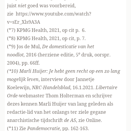
juist
niet
goed was voorbereid,
zie
https://www.youtube.com/watch?
v=sEr_Xls9A3A
(*7) KPMG Health, 2021, op cit p. 6.
(*8) KPMG Health, 2021, op cit, p. 7.
(*9) Jos de Mul,
De domesticatie van het
e
noodlot,
2016 (herziene editie, 5
druk, oorspr.
2004), pp. 66ff.
(*10) Marli Huijer: Je hebt geen recht op een zo lang
mogelijk leven
, interview door Jannetje
Koelewijn,
NRC-Handelsblad
, 16.1.2021.
Libertaire
Orde
-webmaster Thom Holterman en schrijver
dezes kennen Marli Huijer van lang geleden als
redactie-lid van het onlangs ter ziele gegane
anarchistische tijdschrift
de AS
, zie
Online
.
(*11) Zie
Pandemocratie,
pp. 162-163.