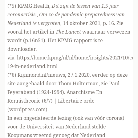
(*5) KPMG Health,
Dit zijn de lessen van 1,5 jaar
coronacrisis.
,
Om zo de pandemic preparedness van
Nederland te vergroten
, 14 oktober 2021, p. 16. Zie
vooral het artikel in
The Lancet
waarnaar verwezen
wordt (p.16n51). Het KPMG-rapport is te
downloaden
via
https://home.kpmg/nl/nl/home/insights/2021/10/cov
19-in-nederland.html
(*6)
Rijnmond.nl/nieuws
,
27.1.2020, eerder op deze
site aangehaald door Thom Holterman, zie
Paul
Feyerabend (1924-1994). Anarchisme En
Kennistheorie (6/7) | Libertaire orde
(wordpress.com)
.
In een ongedateerde lezing (ook van vóór corona)
voor de Universiteit van Nederland stelde
Koopmans vreemd genoeg dat Nederland