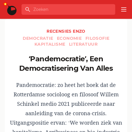
Ga naar de inhoud
Zoeken
GLOBALINFO
Op
RECENSIES ENZO
DEMOCRATIE
ECONOMIE
FILOSOFIE
KAPITALISME
LITERATUUR
‘Pandemocratie’, Een
Democratisering Van Alles
Pandemocratie: zo heet het boek dat de
Rotterdamse socioloog en filosoof Willem
Schinkel medio 2021 publiceerde naar
aanleiding van de corona-crisis.
Uitgangspositie ervan: ‘We worden ziek van