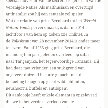
speciaal adviseur van de secretaris-generaal van de
Verenigde Naties. Als malthusiaan en overtuigd
antinatalist zou hij een centrale rol spelen.
Wat de relatie van prins Bernhard tot het
Wereld
Natuur Fonds
pervers maakt, is dat in 2014
jachtfoto’s van hem op doken (zie
Online
). In
de
Volkskrant
van 28 november 2014 is onder meer
te lezen: ‘Vanaf 1953 ging prins Bernhard, die
maandag tien jaar geleden overleed, op safari
naar Tanganyika, het tegenwoordige Tanzania. Hij
had daar met vrienden een stuk grond van
ongeveer duizend hectare gepacht met de
bedoeling te jagen op groot wild: olifanten,
neushoorns, buffels en antilopen’.
Dit aanloopje heeft enkele elementen opgeleverd
die we in het verdere verloop van de