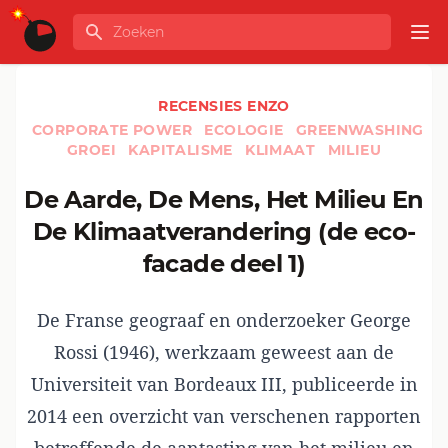
Ga naar de inhoud
Zoeken
GLOBALINFO
Op
RECENSIES ENZO
CORPORATE POWER
ECOLOGIE
GREENWASHING
GROEI
KAPITALISME
KLIMAAT
MILIEU
De Aarde, De Mens, Het Milieu En
De Klimaatverandering (de eco-
facade deel 1)
De Franse geograaf en onderzoeker George
Rossi (1946), werkzaam geweest aan de
Universiteit van Bordeaux III, publiceerde in
2014 een overzicht van verschenen rapporten