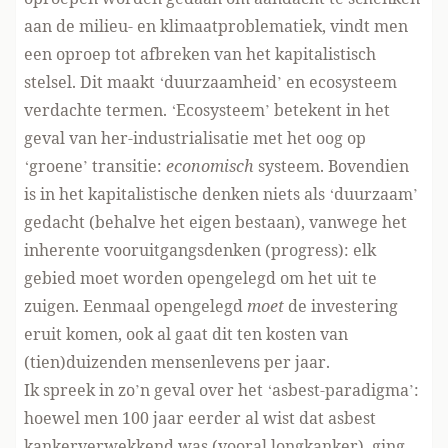
aan de milieu- en klimaatproblematiek, vindt men
een oproep tot afbreken van het kapitalistisch
stelsel. Dit maakt ‘duurzaamheid’ en ecosysteem
verdachte termen. ‘Ecosysteem’ betekent in het
geval van her-industrialisatie met het oog op
‘groene’ transitie:
economisch
systeem. Bovendien
is in het kapitalistische denken niets als ‘duurzaam’
gedacht (behalve het eigen bestaan), vanwege het
inherente vooruitgangsdenken (progress): elk
gebied moet worden opengelegd om het uit te
zuigen. Eenmaal opengelegd
moet
de investering
eruit komen, ook al gaat dit ten kosten van
(tien)duizenden mensenlevens per jaar.
Ik spreek in zo’n geval over het ‘asbest-paradigma’:
hoewel men 100 jaar eerder al wist dat asbest
kankerverwekkend was (vooral longkanker), ging