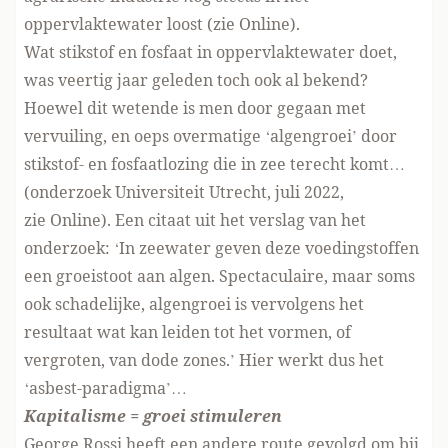
oppervlaktewater loost (zie
Online
).
Wat stikstof en fosfaat in oppervlaktewater doet,
was veertig jaar geleden toch ook al bekend?
Hoewel dit wetende is men door gegaan met
vervuiling, en oeps overmatige ‘algengroei’ door
stikstof- en fosfaatlozing die in zee terecht komt…
(onderzoek Universiteit Utrecht, juli 2022,
zie
Online
). Een citaat uit het verslag van het
onderzoek: ‘In zeewater geven deze voedingstoffen
een groeistoot aan algen. Spectaculaire, maar soms
ook schadelijke, algengroei is vervolgens het
resultaat wat kan leiden tot het vormen, of
vergroten, van dode zones.’ Hier werkt dus het
‘asbest-paradigma’…
Kapitalisme = groei stimuleren
George Rossi heeft een andere route gevolgd om bij