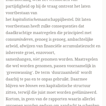
partijdigheid op bij de vraag omtrent het laten
voortbestaan van
het
kapitalistische
maatschappijbestel. Dit laten
voortbestaan heeft zulke consequenties dat
daadkrachtige maatregelen die principieel met
consu
minderen
, genoeg is genoeg, ambachtelijke
arbeid, afwijzen van financiële accumulatiezucht en
inherente groei, enzovoort,
samenhangen,
niet
genomen worden. Maatregelen
die wel worden genomen, passen voornamelijk in
‘greenwassing’. De term ‘duurzaamheid’ wordt
daarbij te pas en te onpas gebruikt. Daarmee
blijven we
binnen
een kapitalistische structuur
zitten, terwijl die juist moet worden geëlimineerd.
Kortom, in geen van de rapporten waarin allerlei
oproepen worden gedaan om aandacht te schenken