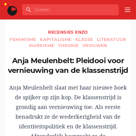
Ga naar de inhoud
Zoeken
GLOBALINFO
Op
RECENSIES ENZO
FEMINISME
KAPITALISME
KLASSE
LITERATUUR
MARXISME
THEORIE
VROUWEN
Anja Meulenbelt: Pleidooi voor
vernieuwing van de klassenstrijd
Anja Meulenbelt slaat met haar nieuwe boek
de spijker op zijn kop. De klassenstrijd is
grondig aan vernieuwing toe. Als eerste
benadrukt ze de wederkerigheid van de
identiteitspolitiek en de klassenstrijd.