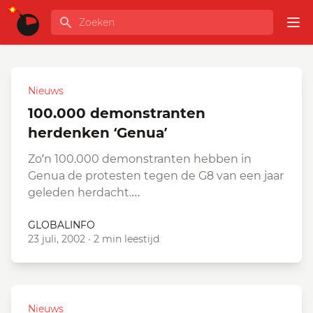
Ga naar de inhoud
Zoeken
GLOBALINFO
Op
Nieuws
100.000 demonstranten
herdenken ‘Genua’
Zo’n 100.000 demonstranten hebben in
Genua de protesten tegen de G8 van een jaar
geleden herdacht.…
GLOBALINFO
23 juli, 2002
·
2 min leestijd
Nieuws