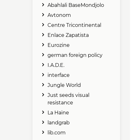
Abahlali BaseMondjolo
Avtonom
Centre Tricontinental
Enlace Zapatista
Eurozine
german foreign policy
I.A.D.E.
interface
Jungle World
Just seeds visual
resistance
La Haine
landgrab
lib.com