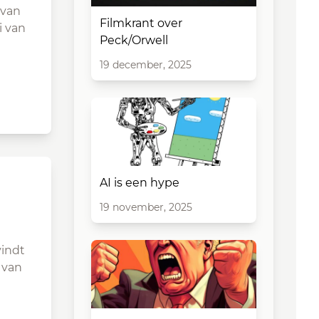
 van
Filmkrant over
i van
Peck/Orwell
19 december, 2025
AI is een hype
19 november, 2025
vindt
 van