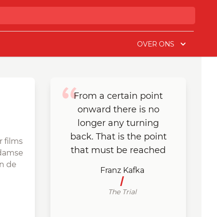
OVER ONS
From a certain point
onward there is no
longer any turning
back. That is the point
 films
that must be reached
rdamse
en de
Franz Kafka
The Trial