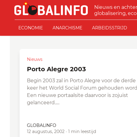
Ga naar de inhoud
Nieuws en achte
GLOBALINFO
globalisering, eco
ECONOMIE
ANARCHISME
ARBEIDSSTRIJD
Nieuws
Porto Alegre 2003
Begin 2003 zal in Porto Alegre voor de derde
keer het World Social Forum gehouden word
Een nieuwe portaalsite daarvoor is zojuist
gelanceerd.…
GLOBALINFO
12 augustus, 2002
·
1 min leestijd