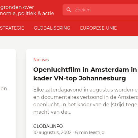
rgronden over
Zoeken
nomie, politiek & actie
STRATEGIE
GLOBALISERING
EUROPESE-UNIE
Nieuws
Openluchtfilm in Amsterdam in
kader VN-top Johannesburg
en.
Elke zaterdagavond in augustus worden er
en documentaires vertoond in de Amste
openlucht. In het kader van de (strijd teg
macht van de…
GLOBALINFO
10 augustus, 2002
·
6 min leestijd