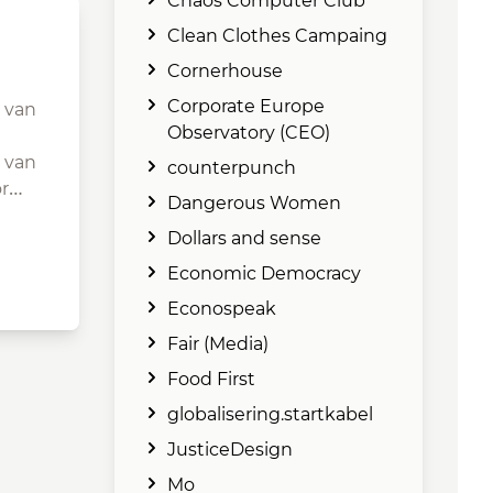
Chaos Computer Club
Clean Clothes Campaing
Cornerhouse
Corporate Europe
 van
Observatory (CEO)
 van
counterpunch
or…
Dangerous Women
Dollars and sense
Economic Democracy
Econospeak
Fair (Media)
Food First
globalisering.startkabel
JusticeDesign
Mo