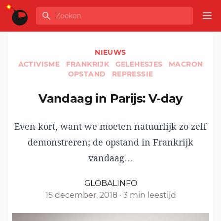
Ga naar de inhoud
Zoeken
GLOBALINFO
Op
NIEUWS
ACTIVISME
FRANKRIJK
GELEHESJES
MACRON
OPSTAND
REPRESSIE
Vandaag in Parijs: V-day
Even kort, want we moeten natuurlijk zo
zelf
demonstreren
; de opstand in Frankrijk
vandaag…
GLOBALINFO
15 december, 2018
·
3 min leestijd