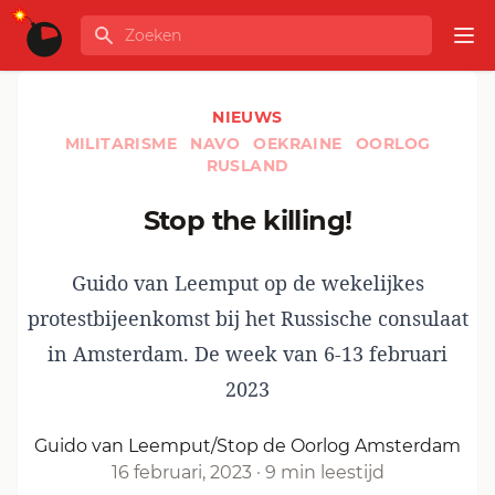
Ga naar de inhoud
Zoeken
GLOBALINFO
Op
NIEUWS
MILITARISME
NAVO
OEKRAINE
OORLOG
RUSLAND
Stop the killing!
Guido van Leemput op de wekelijkes
protestbijeenkomst bij het Russische consulaat
in Amsterdam. De week van 6-13 februari
2023
Guido van Leemput/Stop de Oorlog Amsterdam
16 februari, 2023
·
9 min leestijd