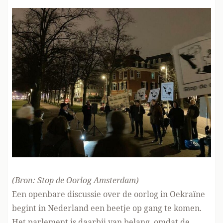
(Bron:
Stop de Oorlog Amsterdam
)
Een openbare discussie over de oorlog in Oekraïne
begint in Nederland een beetje op gang te komen.
Het parlement is daarbij van belang, omdat de