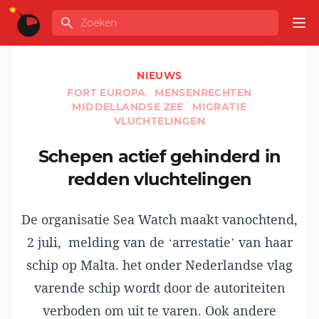
Ga naar de inhoud
Zoeken
GLOBALINFO
Op
NIEUWS
FORT EUROPA
MENSENRECHTEN
MIDDELLANDSE ZEE
MIGRATIE
VLUCHTELINGEN
Schepen actief gehinderd in
redden vluchtelingen
De organisatie Sea Watch maakt vanochtend,
2 juli, melding van de ‘arrestatie’ van haar
schip op Malta. het onder Nederlandse vlag
varende schip wordt door de autoriteiten
verboden om uit te varen. Ook andere