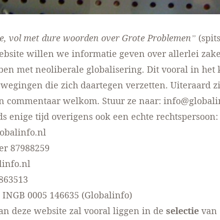
te, vol met dure woorden over Grote Problemen”
(
spit
bsite willen we informatie geven over allerlei zake
n met neoliberale globalisering. Dit vooral in het
ewegingen die zich daartegen verzetten. Uiteraard z
en commentaar welkom. Stuur ze naar:
info@globali
ds enige tijd overigens ook een echte rechtspersoon:
lobalinfo.nl
r 87988259
info.nl
4863513
 INGB 0005 146635 (Globalinfo)
an deze website zal vooral liggen in de
selectie
van 