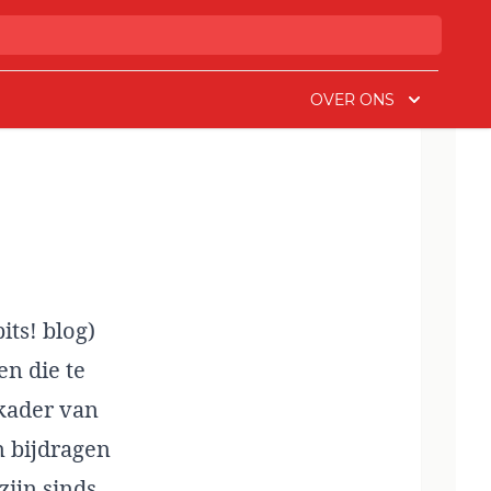
OVER ONS
ts! blog)
en die te
 kader van
n bijdragen
ijn sinds