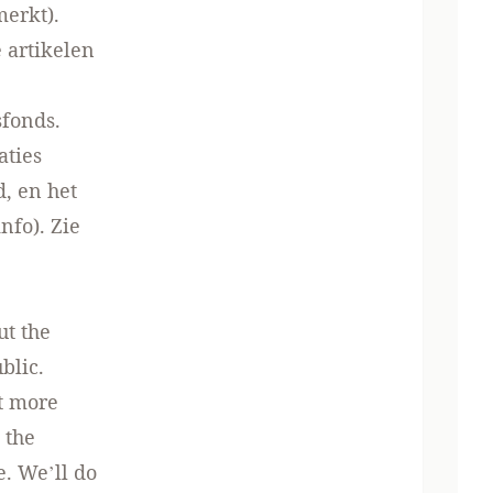
merkt).
e artikelen
sfonds.
aties
, en het
fo). Zie
ut the
blic.
it more
 the
e. We’ll do