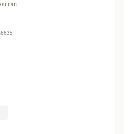
you can
46635