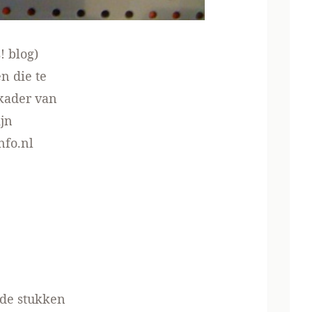
s! blog
)
n die te
 kader van
ijn
nfo.nl
de stukken