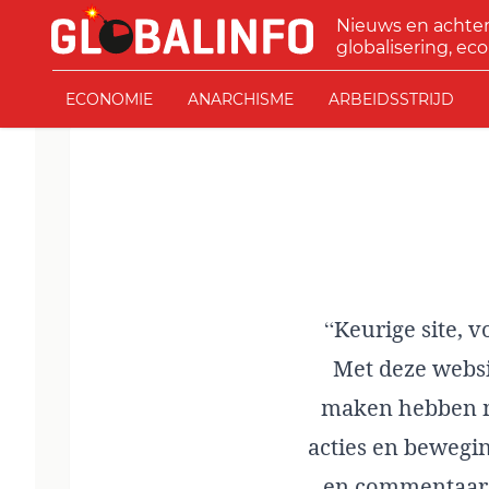
Ga naar de inhoud
Nieuws en achte
GLOBALINFO
globalisering, eco
ECONOMIE
ANARCHISME
ARBEIDSSTRIJD
“Keurige site, 
Met deze websi
maken hebben me
acties en bewegin
en commentaar w