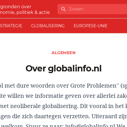
rgronden over
Zoeken
nomie, politiek & actie
STRATEGIE
GLOBALISERING
EUROPESE-UNIE
ALGEMEEN
Over globalinfo.nl
vol met dure woorden over Grote Problemen” (spi
te willen we informatie geven over allerlei zak
t neoliberale globalisering. Dit vooral in het
gen die zich daartegen verzetten. Uiteraard zij
elkom. Stuur ze naar: info@globalinfo.nl We z