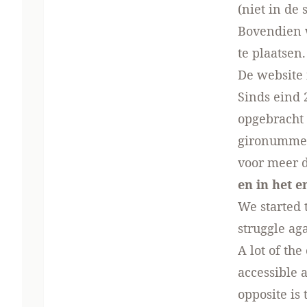
(niet in de
Bovendien 
te plaatsen.
De website 
Sinds eind 
opgebracht 
gironummer 
voor meer d
en in het e
We started 
struggle aga
A lot of th
accessible a
opposite is