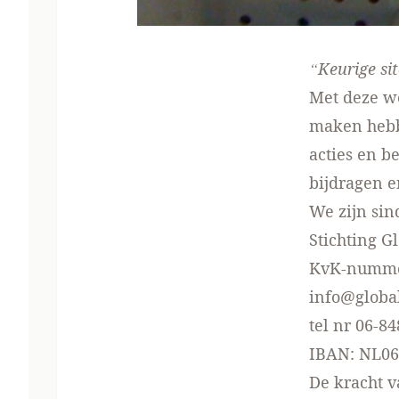
“Keurige si
Met deze we
maken hebbe
acties en b
bijdragen 
We zijn sin
Stichting G
KvK-numme
info@global
tel nr 06-8
IBAN: NL06
De kracht v