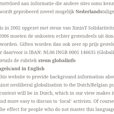
 stortvloed aan informatie die andere sites soms ken
wordt geprobeerd zoveel mogelijk
Nederlands
talig
is in 2002 opgezet met steun van XminY Solidariteit
2006 moeten de onkosten echter grotendeels uit don
worden. Giften worden dan ook zeer op prijs gesteld
daarvoor is IBAN: NL06 INGB 0005 146635 (Globalin
etails de rubriek
steun globalinfo
ngels/and in English
this website to provide background-information abo
inst neoliberal globalisation to the Dutch/Belgian pu
e content will be in Dutch, which in our view makes 
nd more easy to discuss to ‘local’ activists. Of course
 the effect for people who do not master this languag