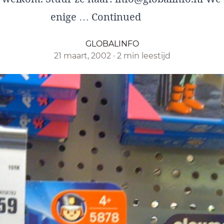
enige …
Continued
GLOBALINFO
21 maart, 2002
·
2 min leestijd