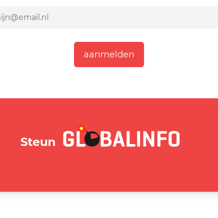
GLOBALINFO.nl
Steun