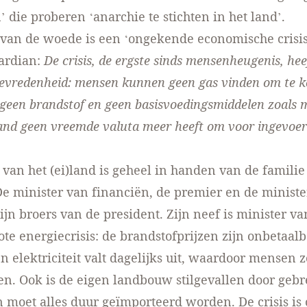
’ die proberen ‘anarchie te stichten in het land’.
van de woede is een ‘ongekende economische crisis’
ardian:
De crisis, de ergste sinds mensenheugenis, heef
evredenheid: mensen kunnen geen gas vinden om te k
 geen brandstof en geen basisvoedingsmiddelen zoals 
and geen vreemde valuta meer heeft om voor ingevoe
 van het (ei)land is geheel in handen van de familie
De minister van financiën, de premier en de ministe
jn broers van de president. Zijn neef is minister van
rote energiecrisis: de brandstofprijzen zijn onbetaal
 elektriciteit valt dagelijks uit, waardoor mensen 
ten. Ook is de eigen landbouw stilgevallen door geb
 moet alles duur geïmporteerd worden. De crisis is