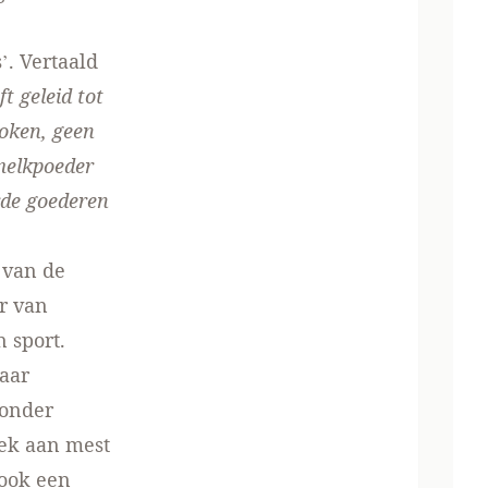
. Vertaald
t geleid tot
oken, geen
melkpoeder
rde goederen
 van de
r van
 sport.
baar
zonder
rek aan mest
 ook een