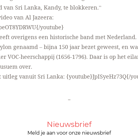
ad van Sri Lanka, Kandy, te blokkeren.”
video van Al Jazeera:
ppeOT8YDRWU{/youtube}
eeft overigens een historische band met Nederland. 
ylon genaamd – bijna 150 jaar bezet geweest, en wa
er VOC-heerschappij (1656-1796). Daar is op het eil
musuem over.
 uitleg vanuit Sri Lanka: {youtube}JpISyeHz73Q{/yo
-
Nieuwsbrief
Meld je aan voor onze nieuwsbrief