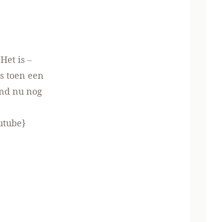
Het is –
s toen een
and nu nog
utube}