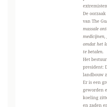
extremisten
De oorzaak 
van The Gu
massale ont
medicijnen,
omdat het l
te betalen.
Het bestuur
president: 
landbouw zi
Er is een g
geworden en
koeling zit
en zaden en