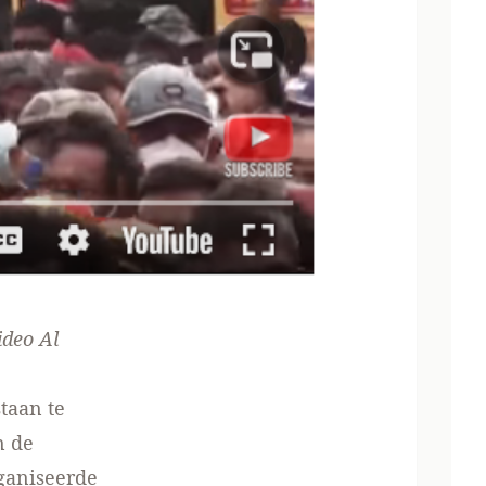
ideo Al
taan te
n de
rganiseerde