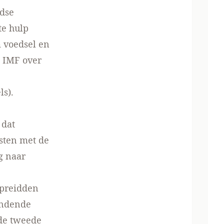
ndse
te hulp
 voedsel en
t IMF over
ls).
 dat
sten met de
eg naar
spreidden
andende
de tweede