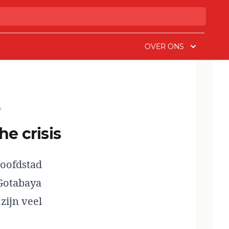
OVER ONS
A
e crisis
hoofdstad
Gotabaya
zijn veel