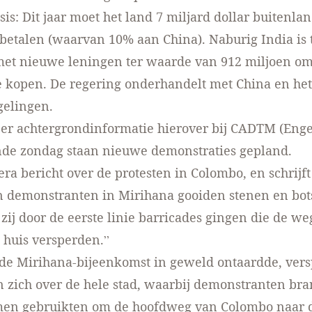
sis: Dit jaar moet het land 7 miljard dollar buitenla
betalen (waarvan 10% aan China). Naburig India is 
met nieuwe leningen ter waarde van 912 miljoen om
e kopen. De regering onderhandelt met China en he
gelingen.
eer achtergrondinformatie hierover
bij CADTM
(Enge
de zondag staan nieuwe demonstraties gepland.
era bericht
over de protesten in Colombo, en schrijft
 demonstranten in Mirihana gooiden stenen en bot
n zij door de eerste linie barricades gingen die de w
 huis versperden.”
 de Mirihana-bijeenkomst in geweld ontaardde, ver
n zich over de hele stad, waarbij demonstranten br
n gebruikten om de hoofdweg van Colombo naar 