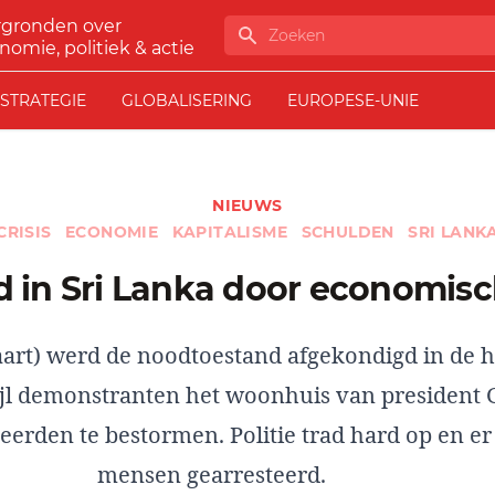
rgronden over
Zoeken
nomie, politiek & actie
STRATEGIE
GLOBALISERING
EUROPESE-UNIE
NIEUWS
CRISIS
ECONOMIE
KAPITALISME
SCHULDEN
SRI LANK
d in Sri Lanka door economisch
aart) werd de noodtoestand afgekondigd in de 
jl demonstranten het woonhuis van president 
erden te bestormen. Politie trad hard op en er 
mensen gearresteerd.