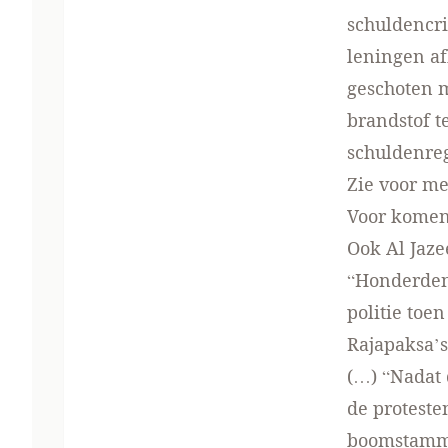
schuldencri
leningen af
geschoten 
brandstof t
schuldenre
Zie voor m
Voor komen
Ook
Al Jaze
“Honderden
politie toe
Rajapaksa’s
(…) “Nadat
de proteste
boomstamme