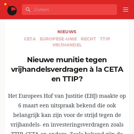
Ga naar de inhoud
Zoeken
GLOBALINFO
Op
NIEUWS
CETA
EUROPESE-UNIE
RECHT
TTIP
VRIJHANDEL
Nieuwe munitie tegen
vrijhandelsverdragen à la CETA
en TTIP?
Het Europees Hof van Justitie (EHJ) maakte op
6 maart een uitspraak bekend die ook
belangrijk kan zijn voor de strijd tegen de
vrijhandels- en investeringsverdragen zoals