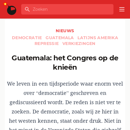
Ga naar de inhoud
Zoeken
GLOBALINFO
Op
NIEUWS
DEMOCRATIE
GUATEMALA
LATIJNS AMERIKA
REPRESSIE
VERKIEZINGEN
Guatemala: het Congres op de
knieën
We leven in een tijdsperiode waar enorm veel
over “democratie” geschreven en
gediscussieerd wordt. De reden is niet ver te
zoeken. De democratie, zoals wij ze hier in
het westen kennen, staat onder druk. Niet in