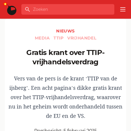
Ga naar de inhoud
Zoeken
GLOBALINFO
Op
NIEUWS
MEDIA
TTIP
VRIJHANDEL
Gratis krant over TTIP-
vrijhandelsverdrag
Vers van de pers is de krant ‘TTIP van de
ijsberg’. Een acht pagina’s dikke gratis krant
over het TTIP-vrijhandelsverdrag, waarover
nu in het geheim wordt onderhandeld tussen
de EU en de VS.
Persbericht: 5 februari 2015