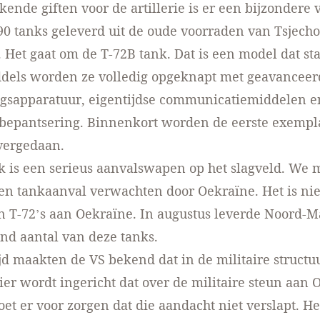
kende giften voor de artillerie is er een bijzondere
0 tanks geleverd uit de oude voorraden van Tsjecho
. Het gaat om de T-72B tank. Dat is een model dat st
ddels worden ze volledig opgeknapt met geavanceer
sapparatuur, eigentijdse communicatiemiddelen e
 bepantsering. Binnenkort worden de eerste exempl
vergedaan.
k is een serieus aanvalswapen op het slagveld. We
en tankaanval verwachten door Oekraïne. Het is nie
n T-72’s aan Oekraïne. In augustus
leverde Noord-M
nd aantal van deze tanks
.
ijd
maakten de VS bekend
dat in de militaire structu
er wordt ingericht dat over de militaire steun aan 
oet er voor zorgen dat die aandacht niet verslapt. He