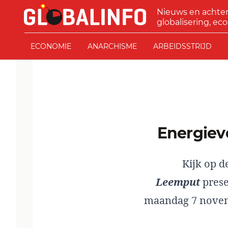
Ga naar de inhoud
Nieuws en achte
GLOBALINFO
globalisering, eco
ECONOMIE
ANARCHISME
ARBEIDSSTRIJD
Energiev
Kijk op d
Leemput
prese
maandag 7 novemb