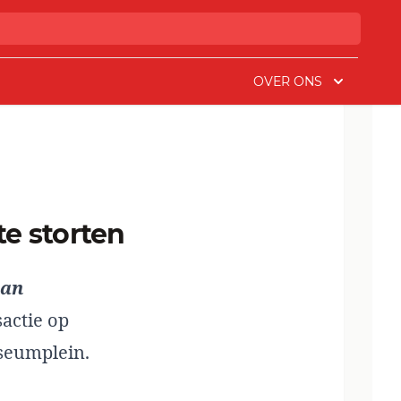
OVER ONS
te storten
van
actie op
seumplein.