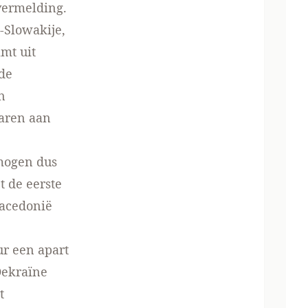
 vermelding.
-Slowakije,
amt uit
de
n
aren aan
 mogen dus
t de eerste
acedonië
ur een apart
Oekraïne
t