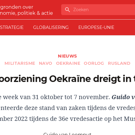
rgronden over
Zoeken
nomie, politiek & actie
STRATEGIE
GLOBALISERING
EUROPESE-UNIE
NIEUWS
MILITARISME
NAVO
OEKRAINE
OORLOG
RUSLAND
oorziening Oekraïne dreigt in 
e week van 31 oktober tot 7 november.
Guido 
nteerde deze stand van zaken tijdens de vredes
er 2022 tijdens de 36e vredesactie op het Mu
Guido van Leemput