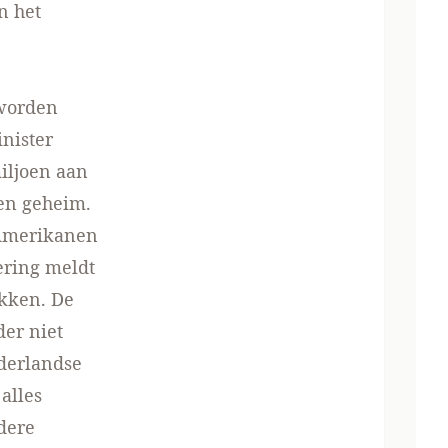
n het
 worden
nister
iljoen aan
ven geheim.
 Amerikanen
ering meldt
ikken. De
er niet
ederlandse
alles
dere