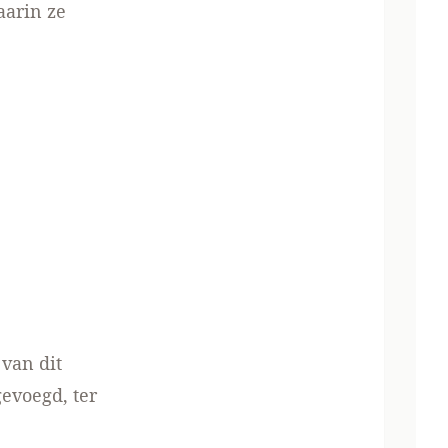
aarin ze
van dit
egevoegd,
ter