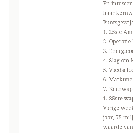
En intussen
haar kernwa
Puntsgewijs
1. 25ste A
2. Operatie
3. Energieo
4. Slag om 
5. Voedselo
6. Marktm
7. Kernwa
1. 25ste w
Vorige wee
jaar, 75 mi
waarde van 