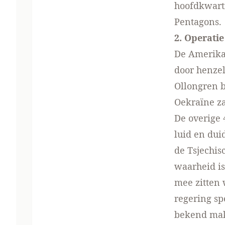
hoofdkwarti
Pentagons.
2. Operati
De Amerika
door henze
Ollongren 
Oekraïne za
De overige
luid en du
de Tsjechis
waarheid is
mee zitten 
regering sp
bekend mak