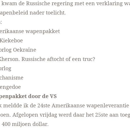
 kwam de Russische regering met een verklaring w
penbeleid nader toelicht.
:
merikaanse wapenpakket
 Kiekeboe
orlog Oekraïne
Kherson. Russische aftocht of een truc?
orlog
echanisme
pengedoe
apenpakket door de VS
k meldde ik de 24ste Amerikaanse wapenleverantie 
ljoen. Afgelopen vrijdag werd daar het 25ste aan to
400 miljoen dollar
.