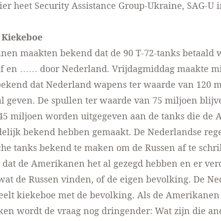
er heet Security Assistance Group-Ukraine, SAG-U i
e Kiekeboe
nen maakten bekend dat de 90 T-72-tanks betaald
lf en …… door Nederland. Vrijdagmiddag maakte mi
bekend dat Nederland wapens ter waarde van 120 m
l geven. De spullen ter waarde van 75 miljoen blij
 45 miljoen worden uitgegeven aan de tanks die de
idelijk bekend hebben gemaakt. De Nederlandse reg
che tanks bekend te maken om de Russen af te schr
 dat de Amerikanen het al gezegd hebben en er verd
wat de Russen vinden, of de eigen bevolking. De N
eelt kiekeboe met de bevolking. Als de Amerikanen 
en wordt de vraag nog dringender: Wat zijn die an