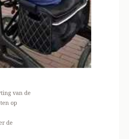
rting van de
nten op
er de