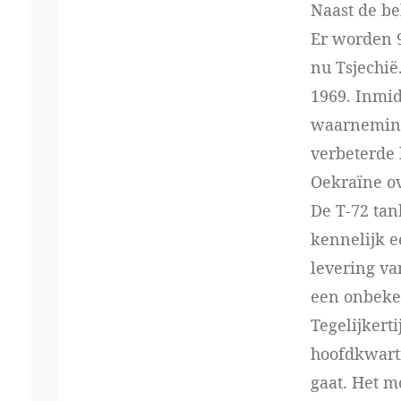
Naast de be
Er worden 9
nu Tsjechië
1969. Inmi
waarneming
verbeterde
Oekraïne o
De T-72 tan
kennelijk e
levering va
een onbeke
Tegelijkert
hoofdkwarti
gaat. Het m